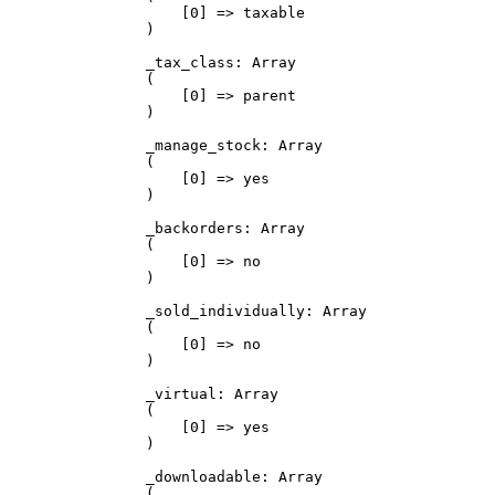
    [0] => taxable

)

_tax_class: Array

(

    [0] => parent

)

_manage_stock: Array

(

    [0] => yes

)

_backorders: Array

(

    [0] => no

)

_sold_individually: Array

(

    [0] => no

)

_virtual: Array

(

    [0] => yes

)

_downloadable: Array

(
