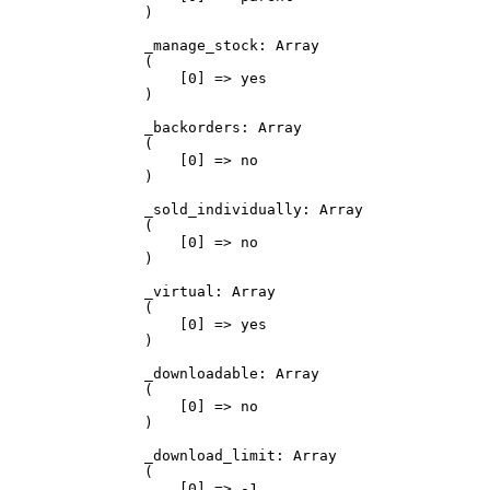
)

_manage_stock: Array

(

    [0] => yes

)

_backorders: Array

(

    [0] => no

)

_sold_individually: Array

(

    [0] => no

)

_virtual: Array

(

    [0] => yes

)

_downloadable: Array

(

    [0] => no

)

_download_limit: Array

(

    [0] => -1
