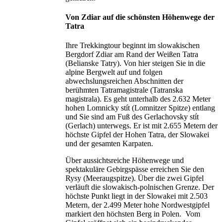
Von Zdiar auf die schönsten Höhenwege der
Tatra
Ihre Trekkingtour beginnt im slowakischen
Bergdorf Zdiar am Rand der Weißen Tatra
(Belianske Tatry). Von hier steigen Sie in die
alpine Bergwelt auf und folgen
abwechslungsreichen Abschnitten der
berühmten Tatramagistrale (Tatranska
magistrala). Es geht unterhalb des 2.632 Meter
hohen Lomnicky stít (Lomnitzer Spitze) entlang
und Sie sind am Fuß des Gerlachovsky stít
(Gerlach) unterwegs. Er ist mit 2.655 Metern der
höchste Gipfel der Hohen Tatra, der Slowakei
und der gesamten Karpaten.
Über aussichtsreiche Höhenwege und
spektakuläre Gebirgspässe erreichen Sie den
Rysy (Meeraugspitze). Über die zwei Gipfel
verläuft die slowakisch-polnischen Grenze. Der
höchste Punkt liegt in der Slowakei mit 2.503
Metern, der 2.499 Meter hohe Nordwestgipfel
markiert den höchsten Berg in Polen. Vom