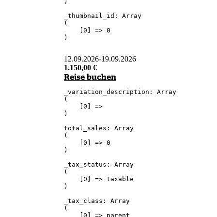
)

_thumbnail_id: Array

(

    [0] => 0

)

12.09.2026
-
19.09.2026
1.150,00
€
Reise buchen
_variation_description: Array

(

    [0] => 

)

total_sales: Array

(

    [0] => 0

)

_tax_status: Array

(

    [0] => taxable

)

_tax_class: Array

(

    [0] => parent
