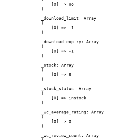
    [0] => no

)

_download_limit: Array

(

    [0] => -1

)

_download_expiry: Array

(

    [0] => -1

)

_stock: Array

(

    [0] => 8

)

_stock_status: Array

(

    [0] => instock

)

_wc_average_rating: Array

(

    [0] => 0

)

_wc_review_count: Array
