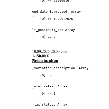
    [0] => 20260919

)

end_date_formatted: Array

(

    [0] => 19.09.2026

)

lt_gesichert_ab: Array

(

    [0] => 2

)

19.09.2026
-
26.09.2026
1.150,00
€
Reise buchen
_variation_description: Array

(

    [0] => 

)

total_sales: Array

(

    [0] => 0

)

_tax_status: Array

(
