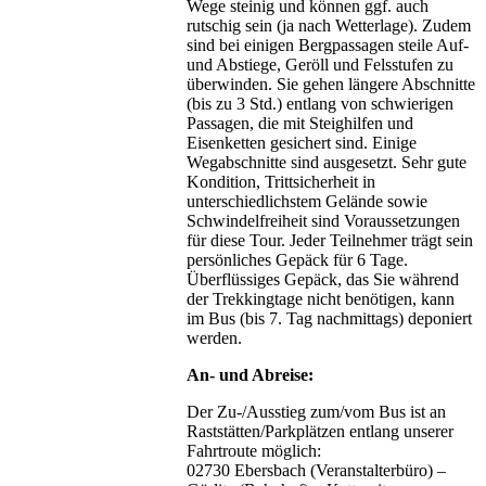
Wege steinig und können ggf. auch
rutschig sein (ja nach Wetterlage). Zudem
sind bei einigen Bergpassagen steile Auf-
und Abstiege, Geröll und Felsstufen zu
überwinden. Sie gehen längere Abschnitte
(bis zu 3 Std.) entlang von schwierigen
Passagen, die mit Steighilfen und
Eisenketten gesichert sind. Einige
Wegabschnitte sind ausgesetzt. Sehr gute
Kondition, Trittsicherheit in
unterschiedlichstem Gelände sowie
Schwindelfreiheit sind Voraussetzungen
für diese Tour. Jeder Teilnehmer trägt sein
persönliches Gepäck für 6 Tage.
Überflüssiges Gepäck, das Sie während
der Trekkingtage nicht benötigen, kann
im Bus (bis 7. Tag nachmittags) deponiert
werden.
An- und Abreise:
Der Zu-/Ausstieg zum/vom Bus ist an
Raststätten/Parkplätzen entlang unserer
Fahrtroute möglich:
02730 Ebersbach (Veranstalterbüro) –