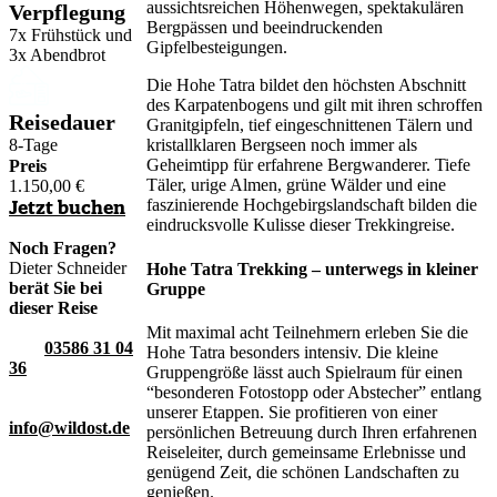
aussichtsreichen Höhenwegen, spektakulären
Verpflegung
Bergpässen und beeindruckenden
7x Frühstück und
Gipfelbesteigungen.
3x Abendbrot
Die Hohe Tatra bildet den höchsten Abschnitt
des Karpatenbogens und gilt mit ihren schroffen
Reisedauer
Granitgipfeln, tief eingeschnittenen Tälern und
8-Tage
kristallklaren Bergseen noch immer als
Geheimtipp für erfahrene Bergwanderer. Tiefe
Preis
Täler, urige Almen, grüne Wälder und eine
1.150,00
€
faszinierende Hochgebirgslandschaft bilden die
Jetzt buchen
eindrucksvolle Kulisse dieser Trekkingreise.
Noch Fragen?
Dieter Schneider
Hohe Tatra Trekking – unterwegs in kleiner
berät Sie bei
Gruppe
dieser Reise
Mit maximal acht Teilnehmern erleben Sie die
03586 31 04
Hohe Tatra besonders intensiv. Die kleine
36
Gruppengröße lässt auch Spielraum für einen
“besonderen Fotostopp oder Abstecher” entlang
unserer Etappen. Sie profitieren von einer
info@wildost.de
persönlichen Betreuung durch Ihren erfahrenen
Reiseleiter, durch gemeinsame Erlebnisse und
genügend Zeit, die schönen Landschaften zu
genießen.