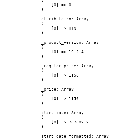
(

    [0] => 0

)

attribute_rn: Array

(

    [0] => HTN

)

_product_version: Array

(

    [0] => 10.2.4

)

_regular_price: Array

(

    [0] => 1150

)

_price: Array

(

    [0] => 1150

)

start_date: Array

(

    [0] => 20260919

)

start_date_formatted: Array
