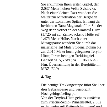
Sie erklimmen Ihren ersten Gipfel, den
2.037 Meter hohen Velka Svistovka.
Nach einer kleinen Rast wandern Sie
weiter zur Mittelstation der Bergbahn
unter der Lomnitzer Spitze. Entlang der
berühmten Tatra Magistrale führt Sie der
Weg dann vorbei an der Skalnatá Hütte
(1.725 m) zur Zamkovckeho Hütte auf
1.475 Meter Höhe. Nach einer
Mittagspause wandern Sie durch das
malerische Tal Malá Studená Dolina bis
zur 2.015 Meter hoch gelegenen Teryho-
Hütte, Ihrem heutigen Trekkingziel.
Gehzeit ca. 5,5 Std.; ca. +1.060 /-548
Hm; Übernachtung in der Berghütte im
MBZ; F/-/A.
4. Tag
Die heutige Trekkingetappe führt Sie über
drei Gebirgspässe und verspricht
Hochgebirgsfeeling pur.
Von der Teryho-Hütte geht es zunächst
zum Priecne-Sedlo (Prinzensattel, 2.352
m, teilweise mit Kettensicherungen) und