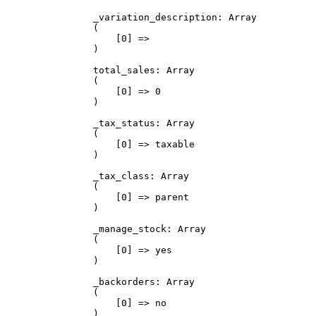
_variation_description: Array

(

    [0] => 

)

total_sales: Array

(

    [0] => 0

)

_tax_status: Array

(

    [0] => taxable

)

_tax_class: Array

(

    [0] => parent

)

_manage_stock: Array

(

    [0] => yes

)

_backorders: Array

(

    [0] => no

)
