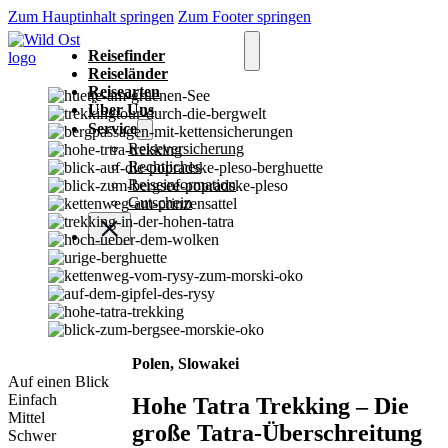
Zum Hauptinhalt springen
Zum Footer springen
Reisefinder
Reiseländer
Reisearten
Über Uns
Service
Reiseversicherung
Rechtliches
Reiseinformation
Gutschein
Polen, Slowakei
Auf einen Blick
Einfach
Hohe Tatra Trekking – Die
Mittel
große Tatra-Überschreitung
Schwer