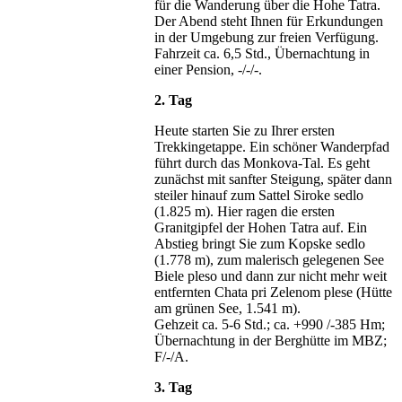
für die Wanderung über die Hohe Tatra.
Der Abend steht Ihnen für Erkundungen
in der Umgebung zur freien Verfügung.
Fahrzeit ca. 6,5 Std., Übernachtung in
einer Pension, -/-/-.
2. Tag
Heute starten Sie zu Ihrer ersten
Trekkingetappe. Ein schöner Wanderpfad
führt durch das Monkova-Tal. Es geht
zunächst mit sanfter Steigung, später dann
steiler hinauf zum Sattel Siroke sedlo
(1.825 m). Hier ragen die ersten
Granitgipfel der Hohen Tatra auf. Ein
Abstieg bringt Sie zum Kopske sedlo
(1.778 m), zum malerisch gelegenen See
Biele pleso und dann zur nicht mehr weit
entfernten Chata pri Zelenom plese (Hütte
am grünen See, 1.541 m).
Gehzeit ca. 5-6 Std.; ca. +990 /-385 Hm;
Übernachtung in der Berghütte im MBZ;
F/-/A.
3. Tag