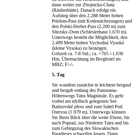
dann weiter zur Zbojnicka-Chata
(Räuberhütte). Danach erfolgt ein
Aufstieg über den 2.288 Meter hohen
Prielom-Pass (mit Kettensicherungen) und
den Polski-Hrebet-Pass (2.200 m) zum
Sliezsky-Dom (Schlesierhaus 1.670 m).
Unterwegs besteht die Möglichkeit, den
2.499 Meter hohen Vychodná Vysoká
(kleine Vysoka) zu besteigen.
Gehzeit ca. 7-8 Std.; ca. +765 /-1.030
Hm, Übernachtung im Berghotel im
MBZ; F/-/-.
5. Tag
Sie wandern zunächst in leichtem bergauf
und bergab entlang des Panorama-
Höhenwegs Tatra Magistrale. Es geht
vorbei am idyllisch gelegenen See
Batizovské pleso und zum Sattel Pod
Ostrvou (1.979 m). Unterwegs können
Sie Ihren Blick über die weite Ebene, bis
nach Poprad, zur Niederen Tatra und bis
zum Gebirgszug des Slowakischen
Paradieses schweifen lassen. Dann