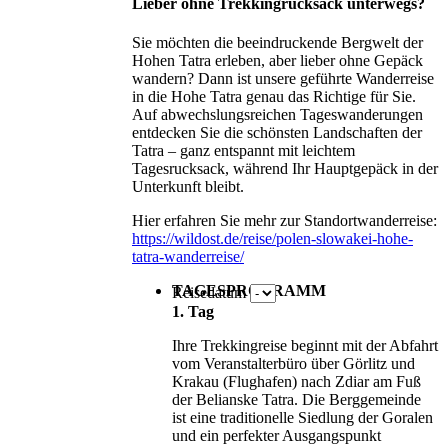
Lieber ohne Trekkingrucksack unterwegs?
Sie möchten die beeindruckende Bergwelt der
Hohen Tatra erleben, aber lieber ohne Gepäck
wandern? Dann ist unsere geführte Wanderreise
in die Hohe Tatra genau das Richtige für Sie.
Auf abwechslungsreichen Tageswanderungen
entdecken Sie die schönsten Landschaften der
Tatra – ganz entspannt mit leichtem
Tagesrucksack, während Ihr Hauptgepäck in der
Unterkunft bleibt.
Hier erfahren Sie mehr zur Standortwanderreise:
https://wildost.de/reise/polen-slowakei-hohe-
tatra-wanderreise/
TAGESPROGRAMM
Reisedatum
1. Tag
Ihre Trekkingreise beginnt mit der Abfahrt
vom Veranstalterbüro über Görlitz und
Krakau (Flughafen) nach Zdiar am Fuß
der Belianske Tatra. Die Berggemeinde
ist eine traditionelle Siedlung der Goralen
und ein perfekter Ausgangspunkt