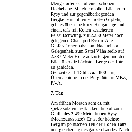
Mengsdorfersee auf einer schönen
Hochebene. Mit einem tollen Blick zum
Rysy und zur gegenüberliegenden
Bergkette mit ihren schroffen Gipfeln,
geht es über eine kurze Steiganlage und
einen, teils mit Ketten gesicherten
Felsaufschwung, zur 2.250 Meter hoch
gelegenen Chata pod Rysmi. Alle
Gipfelstürmer haben am Nachmittag
Gelegenheit, zum Sattel Váha sedlo auf
2.337 Meter Höhe aufzusteigen und den
Blick über die höchsten Berge der Tatra
zu genießen.
Gehzeit ca. 3-4 Std.; ca. +800 Hm;
Übernachtung in der Berghütte im MBZ;
F/-/A.
7. Tag
Am frühen Morgen geht es, mit
spektakulären Tiefblicken, hinauf zum
Gipfel des 2.499 Meter hohen Rysy
(Meeresaugspitze). Er ist der höchste
Berg im polnischen Teil der Hohen Tatra
und gleichzeitig des ganzen Landes. Nach