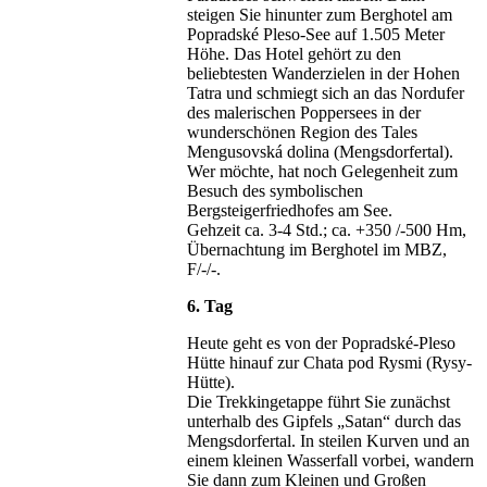
steigen Sie hinunter zum Berghotel am
Popradské Pleso-See auf 1.505 Meter
Höhe. Das Hotel gehört zu den
beliebtesten Wanderzielen in der Hohen
Tatra und schmiegt sich an das Nordufer
des malerischen Poppersees in der
wunderschönen Region des Tales
Mengusovská dolina (Mengsdorfertal).
Wer möchte, hat noch Gelegenheit zum
Besuch des symbolischen
Bergsteigerfriedhofes am See.
Gehzeit ca. 3-4 Std.; ca. +350 /-500 Hm,
Übernachtung im Berghotel im MBZ,
F/-/-.
6. Tag
Heute geht es von der Popradské-Pleso
Hütte hinauf zur Chata pod Rysmi (Rysy-
Hütte).
Die Trekkingetappe führt Sie zunächst
unterhalb des Gipfels „Satan“ durch das
Mengsdorfertal. In steilen Kurven und an
einem kleinen Wasserfall vorbei, wandern
Sie dann zum Kleinen und Großen