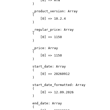
    [0] => HTN

)

_product_version: Array

(

    [0] => 10.2.4

)

_regular_price: Array

(

    [0] => 1150

)

_price: Array

(

    [0] => 1150

)

start_date: Array

(

    [0] => 20260912

)

start_date_formatted: Array

(

    [0] => 12.09.2026

)

end_date: Array

(
