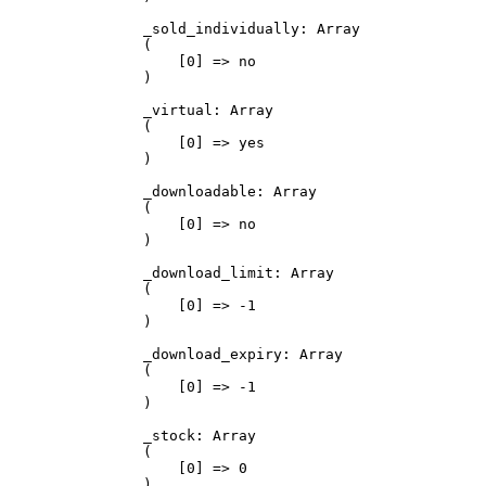
_sold_individually: Array

(

    [0] => no

)

_virtual: Array

(

    [0] => yes

)

_downloadable: Array

(

    [0] => no

)

_download_limit: Array

(

    [0] => -1

)

_download_expiry: Array

(

    [0] => -1

)

_stock: Array

(

    [0] => 0

)
