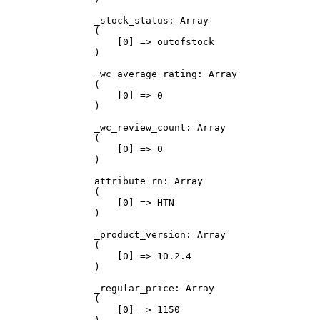
_stock_status: Array

(

    [0] => outofstock

)

_wc_average_rating: Array

(

    [0] => 0

)

_wc_review_count: Array

(

    [0] => 0

)

attribute_rn: Array

(

    [0] => HTN

)

_product_version: Array

(

    [0] => 10.2.4

)

_regular_price: Array

(

    [0] => 1150
