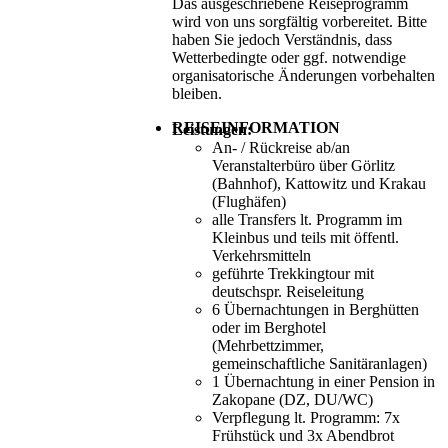
Das ausgeschriebene Reiseprogramm
wird von uns sorgfältig vorbereitet. Bitte
haben Sie jedoch Verständnis, dass
Wetterbedingte oder ggf. notwendige
organisatorische Änderungen vorbehalten
bleiben.
REISEINFORMATION
Leistungen:
An- / Rückreise ab/an
Veranstalterbüro über Görlitz
(Bahnhof), Kattowitz und Krakau
(Flughäfen)
alle Transfers lt. Programm im
Kleinbus und teils mit öffentl.
Verkehrsmitteln
geführte Trekkingtour mit
deutschspr. Reiseleitung
6 Übernachtungen in Berghütten
oder im Berghotel
(Mehrbettzimmer,
gemeinschaftliche Sanitäranlagen)
1 Übernachtung in einer Pension in
Zakopane (DZ, DU/WC)
Verpflegung lt. Programm: 7x
Frühstück und 3x Abendbrot