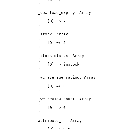
)

_download_expiry: Array

(

    [0] => -1

)

_stock: Array

(

    [0] => 8

)

_stock_status: Array

(

    [0] => instock

)

_wc_average_rating: Array

(

    [0] => 0

)

_wc_review_count: Array

(

    [0] => 0

)

attribute_rn: Array

(
