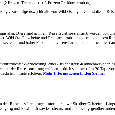
chen (2 Prozent Treuebonus + 3 Prozent Frühbucherrabatt).
lüge, Zuschläge usw.) für alle von Wild Ost eigen veranstalteten Reis
talter. Diese sind in ihrem Reisegebiet spezialisiert, wurden von uns 
et. Wild Ost Gutscheine und Frühbucherrabatte können bei diesen Rei
isevielfalt und hoher Flexibilität. Unsere Partner bieten Ihnen meist a
ücktrittskosten-Versicherung, einer Auslandsreise-Krankenversicherun
 mit der Reiseanmeldung erfolgen, jedoch spätestens bis 30 Tage vor 
 nächsten 7 Tage erfolgen.
Mehr Informationen finden Sie hier
 In den Reiseausschreibungen informieren wir Sie über Gehzeiten, Lä
eiligung und Flexibilität sowie Toleranz und Interesse gegenüber ander