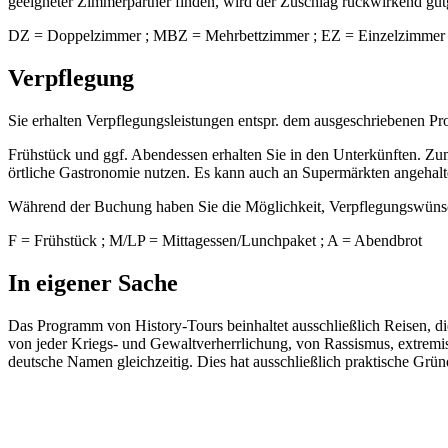
geeigneter Zimmerpartner finden, wird der Zuschlag rückwirkend gut
DZ = Doppelzimmer ; MBZ = Mehrbettzimmer ; EZ = Einzelzimmer 
Verpflegung
Sie erhalten Verpflegungsleistungen entspr. dem ausgeschriebenen P
Frühstück und ggf. Abendessen erhalten Sie in den Unterkünften. Zum
örtliche Gastronomie nutzen. Es kann auch an Supermärkten angehal
Während der Buchung haben Sie die Möglichkeit, Verpflegungswünsc
F = Frühstück ; M/LP = Mittagessen/Lunchpaket ; A = Abendbrot
In eigener Sache
Das Programm von History-Tours beinhaltet ausschließlich Reisen, di
von jeder Kriegs- und Gewaltverherrlichung, von Rassismus, extrem
deutsche Namen gleichzeitig. Dies hat ausschließlich praktische Gründ