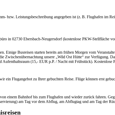
- bzw. Leistungsbeschreibung angegeben ist (z. B. Flughafen im Reisel
rbüro in 02730 Ebersbach-Neugersdorf (kostenlose PKW-Stellfläche vor
n. Einige Busreisen starten bereits am frühen Morgen vom Veranstalte
r die Zwischenübernachtung unsere „Wild Ost Hütte“ zur Verfügung. Das
Aufenthaltsraum (15,- EUR p.P. / Nacht mit Frühstück). Kostenlose P
n wir ein Flugangebot zu Ihrer gebuchten Reise. Flüge können erst gebu
von einem Bahnhof bis zum Flughafen und wieder zurück fahren. Gegen
tzreservierung) am Tag vor dem Abflug, am Abflugtag und am Tag der R
isreisen