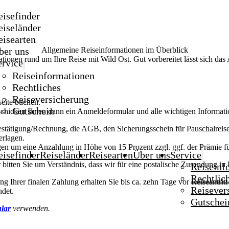
eisefinder
eiseländer
eisearten
Allgemeine Reiseinformationen im Überblick
ber uns
ationen rund um Ihre Reise mit Wild Ost. Gut vorbereitet lässt sich da
ervice
Reiseinformationen
Rechtliches
Reiseversicherung
seite buchen.
Gutschein
schicken Ihnen dann ein Anmeldeformular und alle wichtigen Informat
tätigung/Rechnung, die AGB, den Sicherungsschein für Pauschalreisen 
erlagen.
agen um eine Anzahlung in Höhe von 15 Prozent zzgl. ggf. der Prämie fü
eisefinder
Reiseländer
Reisearten
Über uns
Service
r bitten Sie um Verständnis, dass wir für eine postalische Zusendung
Reiseinf
Rechtlic
 Ihrer finalen Zahlung erhalten Sie bis ca. zehn Tage vor Reiseantritt
Reisever
ndet.
Gutschei
lar
verwenden.