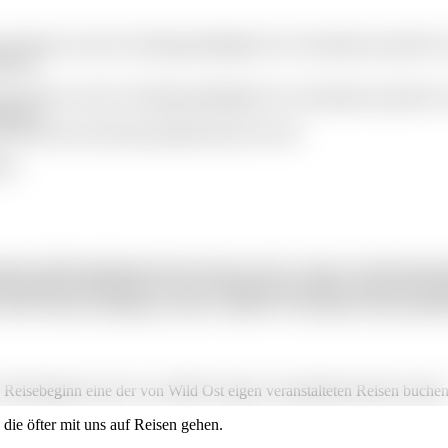
 Konkurses oder der Zahlungsunfähigkeit des Veranstalters gesetzlich vo
reisen.
 Konkurses oder der Zahlungsunfähigkeit des Veranstalters gesetzlich vo
reisen.
ne Insolvenzversicherung abgeschlossen bei der:
den
ne Mindestteilnehmerzahl erreicht ist. Bis 21 Tage vor Reiseantritt k
l eintreten, informieren wir Sie rechtzeitig und können meist eine Alte
 Reise dennoch abgesagt werden, erstatten wir den ggf. bereits gezahlte
Reisebeginn eine der von Wild Ost eigen veranstalteten Reisen buchen
die öfter mit uns auf Reisen gehen.