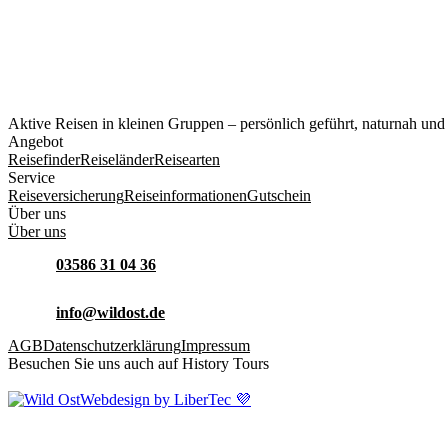
Aktive Reisen in kleinen Gruppen – persönlich geführt, naturnah und
Angebot
Reisefinder
Reiseländer
Reisearten
Service
Reiseversicherung
Reiseinformationen
Gutschein
Über uns
Über uns
03586 31 04 36
info@wildost.de
AGB
Datenschutzerklärung
Impressum
Besuchen Sie uns auch auf History Tours
Webdesign by LiberTec 💜