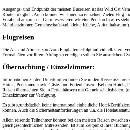
Ausgangs- und Endpunkt der meisten Busreisen ist das Wild Ost Veran
Routen möglich. Auch können wir Ihnen zu einzelnen Zielen Flug- ode
Vorabend anzureisen. Gern reservieren wir eine Pension bzw. es steh
Mehrbettzimmer, Gemeinschaftsbad, kleine Küche, Aufenthaltsraum).
Flugreisen
Die An- und Abreise zum/vom Flughafen erfolgt individuell. Gern ver
Formalitäten vor Ihrem Abflug zu erledigen sollten Sie ausreichend Ze
Übernachtung / Einzelzimmer:
Informationen zu den Unterkünften finden Sie in den Reiseausschreibu
Hotels, Pensionen sowie Gäste- und Ferienhäusern. Bei den Hotel-, 
Reisen übernachten Sie in Ferienhäusern mit Gemeinschaftsbädern (
Einzelzimmer zur Verfügung.
Es gibt grundsätzlich keine international einheitliche Hotel-Zertifi
können. Auch die Sicherheitsanforderungen an u.a. die Hotelausstatt
Allein reisende Teilnehmer können bei den meisten Reisen zwische
gleichgeschlechtlichen Mitreisenden. Ist zum Zeitpunkt Ihrer Buchun