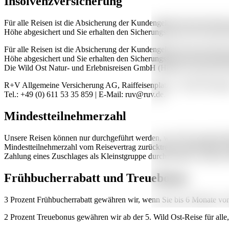
Insolvenzversicherung
Für alle Reisen ist die Absicherung der Kundengelder für den Fall des
Höhe abgesichert und Sie erhalten den Sicherungsschein für Pauschal
Für alle Reisen ist die Absicherung der Kundengelder für den Fall des
Höhe abgesichert und Sie erhalten den Sicherungsschein für Pauschal
Die Wild Ost Natur- und Erlebnisreisen GmbH (History-Tours) hat ei
R+V Allgemeine Versicherung AG, Raiffeisenplatz 1, 65189 Wiesba
Tel.: +49 (0) 611 53 35 859 | E-Mail: ruv@ruv.de.
Mindestteilnehmerzahl
Unsere Reisen können nur durchgeführt werden, wenn die ausgeschriebe
Mindestteilnehmerzahl vom Reisevertrag zurücktreten. Sollte dieser Fal
Zahlung eines Zuschlages als Kleinstgruppe durchzuführen. Sollte die
Frühbucherrabatt und Treuebonus
3 Prozent Frühbucherrabatt gewähren wir, wenn Sie bis 6 Monate vor 
2 Prozent Treuebonus gewähren wir ab der 5. Wild Ost-Reise für alle, 