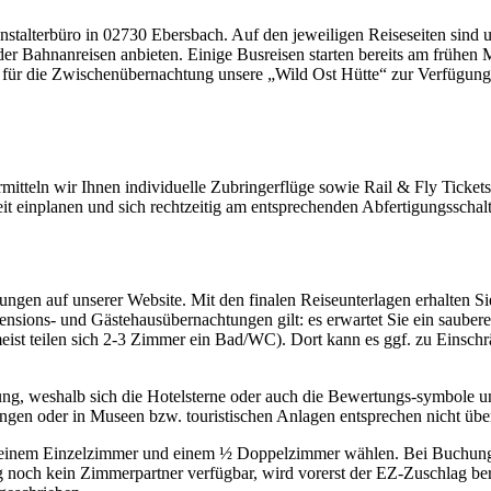
stalterbüro in 02730 Ebersbach. Auf den jeweiligen Reiseseiten sind un
r Bahnanreisen anbieten. Einige Busreisen starten bereits am frühen 
t für die Zwischenübernachtung unsere „Wild Ost Hütte“ zur Verfügung 
mitteln wir Ihnen individuelle Zubringerflüge sowie Rail & Fly Ticket
it einplanen und sich rechtzeitig am entsprechenden Abfertigungsschalt
ngen auf unserer Website. Mit den finalen Reiseunterlagen erhalten Si
Pensions- und Gästehausübernachtungen gilt: es erwartet Sie ein sau
meist teilen sich 2-3 Zimmer ein Bad/WC). Dort kann es ggf. zu Eins
zierung, weshalb sich die Hotelsterne oder auch die Bewertungs-symbol
ungen oder in Museen bzw. touristischen Anlagen entsprechen nicht übe
n einem Einzelzimmer und einem ½ Doppelzimmer wählen. Bei Buchung 
g noch kein Zimmerpartner verfügbar, wird vorerst der EZ-Zuschlag bere