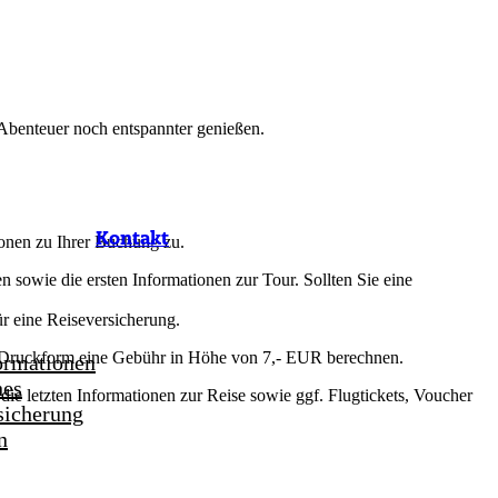
s Abenteuer noch entspannter genießen.
Kontakt
ionen zu Ihrer Buchung zu.
sowie die ersten Informationen zur Tour. Sollten Sie eine
r eine Reiseversicherung.
 in Druckform eine Gebühr in Höhe von 7,- EUR berechnen.
ormationen
hes
 die letzten Informationen zur Reise sowie ggf. Flugtickets, Voucher
sicherung
n