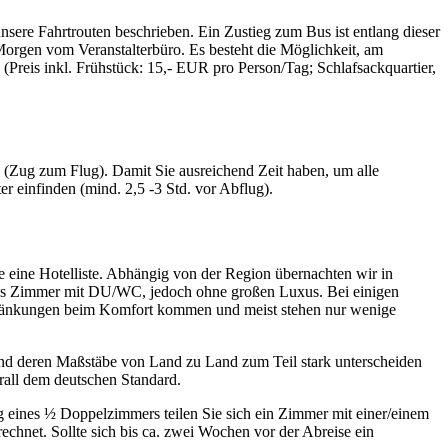
sere Fahrtrouten beschrieben. Ein Zustieg zum Bus ist entlang dieser
Morgen vom Veranstalterbüro. Es besteht die Möglichkeit, am
(Preis inkl. Frühstück: 15,- EUR pro Person/Tag; Schlafsackquartier,
s (Zug zum Flug). Damit Sie ausreichend Zeit haben, um alle
er einfinden (mind. 2,5 -3 Std. vor Abflug).
e eine Hotelliste. Abhängig von der Region übernachten wir in
beres Zimmer mit DU/WC, jedoch ohne großen Luxus. Bei einigen
chränkungen beim Komfort kommen und meist stehen nur wenige
e und deren Maßstäbe von Land zu Land zum Teil stark unterscheiden
rall dem deutschen Standard.
eines ½ Doppelzimmers teilen Sie sich ein Zimmer mit einer/einem
chnet. Sollte sich bis ca. zwei Wochen vor der Abreise ein