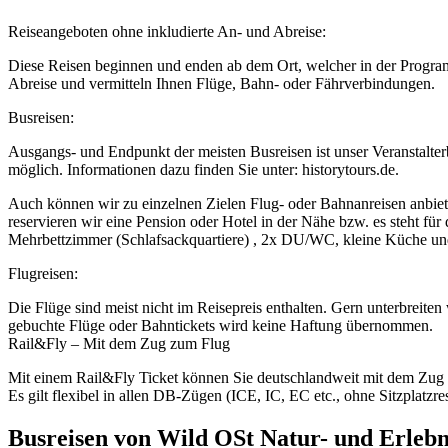
Reiseangeboten ohne inkludierte An- und Abreise:
Diese Reisen beginnen und enden ab dem Ort, welcher in der Programm
Abreise und vermitteln Ihnen Flüge, Bahn- oder Fährverbindungen.
Busreisen:
Ausgangs- und Endpunkt der meisten Busreisen ist unser Veranstalte
möglich. Informationen dazu finden Sie unter: historytours.de.
Auch können wir zu einzelnen Zielen Flug- oder Bahnanreisen anbiete
reservieren wir eine Pension oder Hotel in der Nähe bzw. es steht fü
Mehrbettzimmer (Schlafsackquartiere) , 2x DU/WC, kleine Küche und 
Flugreisen:
Die Flüge sind meist nicht im Reisepreis enthalten. Gern unterbreite
gebuchte Flüge oder Bahntickets wird keine Haftung übernommen.
Rail&Fly – Mit dem Zug zum Flug
Mit einem Rail&Fly Ticket können Sie deutschlandweit mit dem Zug 
Es gilt flexibel in allen DB-Zügen (ICE, IC, EC etc., ohne Sitzpla
Busreisen von Wild OSt Natur- und Erlebn