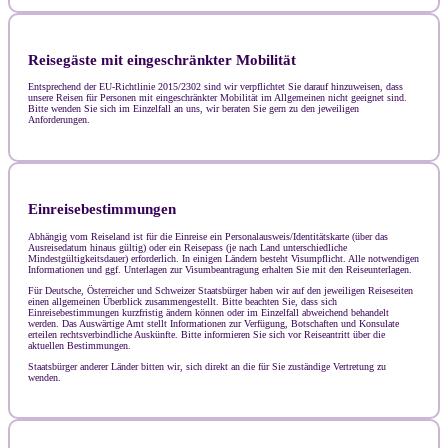
Reisegäste mit eingeschränkter Mobilität
Entsprechend der EU-Richtlinie 2015/2302 sind wir verpflichtet Sie darauf hinzuweisen, dass
unsere Reisen für Personen mit eingeschränkter Mobilität im Allgemeinen nicht geeignet sind.
Bitte wenden Sie sich im Einzelfall an uns, wir beraten Sie gern zu den jeweiligen
Anforderungen.
Einreisebestimmungen
Abhängig vom Reiseland ist für die Einreise ein Personalausweis/Identitätskarte (über das
Ausreisedatum hinaus gültig) oder ein Reisepass (je nach Land unterschiedliche
Mindestgültigkeitsdauer) erforderlich. In einigen Ländern besteht Visumpflicht. Alle notwendigen
Informationen und ggf. Unterlagen zur Visumbeantragung erhalten Sie mit den Reiseunterlagen.
Für Deutsche, Österreicher und Schweizer Staatsbürger haben wir auf den jeweiligen Reiseseiten
einen allgemeinen Überblick zusammengestellt. Bitte beachten Sie, dass sich
Einreisebestimmungen kurzfristig ändern können oder im Einzelfall abweichend behandelt
werden. Das Auswärtige Amt stellt Informationen zur Verfügung, Botschaften und Konsulate
erteilen rechtsverbindliche Auskünfte. Bitte informieren Sie sich vor Reiseantritt über die
aktuellen Bestimmungen.
Staatsbürger anderer Länder bitten wir, sich direkt an die für Sie zuständige Vertretung zu
wenden.