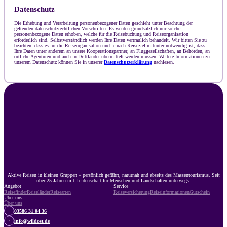
Datenschutz
Die Erhebung und Verarbeitung personenbezogener Daten geschieht unter Beachtung der
geltenden datenschutzrechtlichen Vorschriften. Es werden grundsätzlich nur solche
personenbezogene Daten erhoben, welche für die Reisebuchung und Reiseorganisation
erforderlich sind. Selbstverständlich werden Ihre Daten vertraulich behandelt. Wir bitten Sie zu
beachten, dass es für die Reiseorganisation und je nach Reiseziel mitunter notwendig ist, dass
Ihre Daten unter anderem an unsere Kooperationspartner, an Fluggesellschaften, an Behörden, an
örtliche Agenturen und auch in Drittländer übermittelt werden müssen. Weitere Informationen zu
unserem Datenschutz können Sie in unserer
Datenschutzerklärung
nachlesen.
Aktive Reisen in kleinen Gruppen – persönlich geführt, naturnah und abseits des Massentourismus. Seit
über 25 Jahren mit Leidenschaft für Menschen und Landschaften unterwegs.
Angebot
Service
Reisefinder
Reiseländer
Reisearten
Reiseversicherung
Reiseinformationen
Gutschein
Über uns
Über uns
03586 31 04 36
info@wildost.de