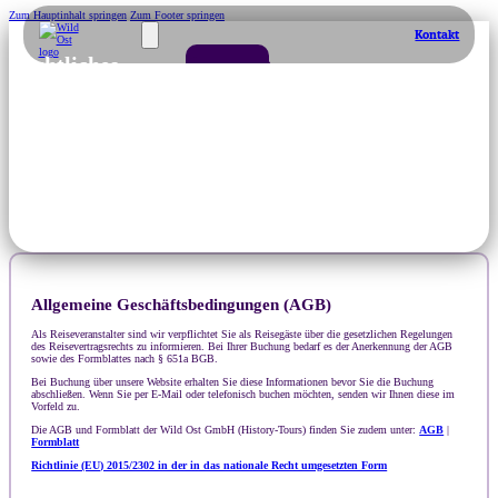
Zum Hauptinhalt springen
Zum Footer springen
Kontakt
Rechtliches
Reisefinder
Reiseländer
Reisearten
Über Uns
Allgemeine Reiseinfor
Service
Hier finden Sie alle wichtigen Informationen rund um Ihre Reise mit Wild O
Reiseversicherung
Rechtliches
Reiseinformation
Gutschein
Allgemeine Geschäftsbedingungen (AGB)
Als Reiseveranstalter sind wir verpflichtet Sie als Reisegäste über die gesetzlichen Regelungen
des Reisevertragsrechts zu informieren. Bei Ihrer Buchung bedarf es der Anerkennung der AGB
sowie des Formblattes nach § 651a BGB.
Bei Buchung über unsere Website erhalten Sie diese Informationen bevor Sie die Buchung
abschließen. Wenn Sie per E-Mail oder telefonisch buchen möchten, senden wir Ihnen diese im
Vorfeld zu.
Die AGB und Formblatt der Wild Ost GmbH (History-Tours) finden Sie zudem unter:
AGB
|
Formblatt
Richtlinie (EU) 2015/2302 in der in das nationale Recht umgesetzten Form