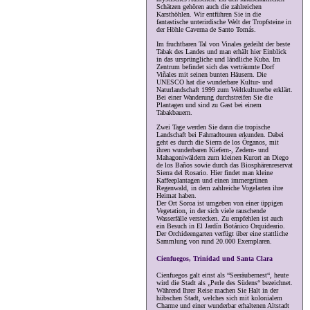
Schätzen gehören auch die zahlreichen
Karsthöhlen. Wir entführen Sie in die
fantastische unterirdische Welt der Tropfsteine in
der Höhle Caverna de Santo Tomás.
Im fruchtbaren Tal von Vinales gedeiht der beste
Tabak des Landes und man erhält hier Einblick
in das ursprüngliche und ländliche Kuba. Im
Zentrum befindet sich das verträumte Dorf
Viñales mit seinen bunten Häusern. Die
UNESCO hat die wunderbare Kultur- und
Naturlandschaft 1999 zum Weltkulturerbe erklärt.
Bei einer Wanderung durchstreifen Sie die
Plantagen und sind zu Gast bei einem
Tabakbauern.
Zwei Tage werden Sie dann die tropische
Landschaft bei Fahrradtouren erkunden. Dabei
geht es durch die Sierra de los Órganos, mit
ihren wunderbaren Kiefern-, Zedern- und
Mahagoniwäldern zum kleinen Kurort an Diego
de los Baños sowie durch das Biosphärenreservat
Sierra del Rosario. Hier findet man kleine
Kaffeeplantagen und einen immergrünen
Regenwald, in dem zahlreiche Vogelarten ihre
Heimat haben.
Der Ort Soroa ist umgeben von einer üppigen
Vegetation, in der sich viele rauschende
Wasserfälle verstecken. Zu empfehlen ist auch
ein Besuch in El Jardín Botánico Orquideario.
Der Orchideengarten verfügt über eine stattliche
Sammlung von rund 20.000 Exemplaren.
Cienfuegos, Trinidad und Santa Clara
Cienfuegos galt einst als “Seeräubernest“, heute
wird die Stadt als „Perle des Südens“ bezeichnet.
Während Ihrer Reise machen Sie Halt in der
hübschen Stadt, welches sich mit kolonialem
Charme und einer wunderbar erhaltenen Altstadt