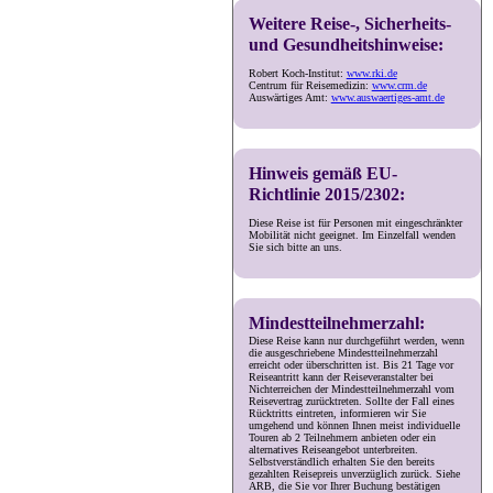
Weitere Reise-, Sicherheits-
und Gesundheitshinweise:
Robert Koch-Institut:
www.rki.de
Centrum für Reisemedizin:
www.crm.de
Auswärtiges Amt:
www.auswaertiges-amt.de
Hinweis gemäß EU-
Richtlinie 2015/2302:
Diese Reise ist für Personen mit eingeschränkter
Mobilität nicht geeignet. Im Einzelfall wenden
Sie sich bitte an uns.
Mindestteilnehmerzahl:
Diese Reise kann nur durchgeführt werden, wenn
die ausgeschriebene Mindestteilnehmerzahl
erreicht oder überschritten ist. Bis 21 Tage vor
Reiseantritt kann der Reiseveranstalter bei
Nichterreichen der Mindestteilnehmerzahl vom
Reisevertrag zurücktreten. Sollte der Fall eines
Rücktritts eintreten, informieren wir Sie
umgehend und können Ihnen meist individuelle
Touren ab 2 Teilnehmern anbieten oder ein
alternatives Reiseangebot unterbreiten.
Selbstverständlich erhalten Sie den bereits
gezahlten Reisepreis unverzüglich zurück. Siehe
ARB, die Sie vor Ihrer Buchung bestätigen