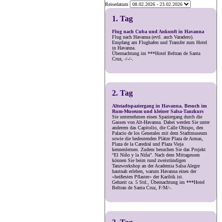
Reisedatum
1. Tag
Flug nach Cuba und Ankunft in Havanna
Flug nach Havanna (evtl. auch Varadero).
Empfang am Flughafen und Transfer zum Hotel
in Havanna.
Übernachtung im ***Hotel Beltran de Santa
Cruz, -/-/-.
2. Tag
Altstadtspaziergang in Havanna, Besuch im
Rum-Museum und kleiner Salsa-Tanzkurs
Sie unternehmen einen Spaziergang durch die
Gassen von Alt-Havanna. Dabei werden Sie unter
anderem das Capitolio, die Calle Obispo, den
Palacio de los Generales mit dem Stadtmuseum
sowie die bedeutenden Plätze Plaza de Armas,
Plaza de la Catedral und Plaza Vieja
kennenlernen. Zudem besuchen Sie das Projekt
“El Niño y la Niña”. Nach dem Mittagessen
können Sie beim rund zweistündigen
Tanzworkshop an der Academia Salsa Alegre
hautnah erleben, warum Havanna eines der
»heißesten Pflaster« der Karibik ist.
Gehzeit ca. 5 Std., Übernachtung im ***Hotel
Beltran de Santa Cruz, F/M/-.