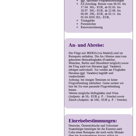
ggf. optionale Programmleistungen
EZ-Zuschlag: Reisen vom 06.03. bis
17.04. 365,- EUR, ab 02.05. bis
18.07. 305,- EUR, ab 22.08. bis
06.09. 296,- EUR, ab 02.11. bis
05.04.2026 262,- EUR,
Trinkgelder
Persönliches
Reiseversicherung
An- und Abreise:
Die Flüge mit IBERIA (via Madrid) sind im
Reisepreis enthalten. Die An-/Abreise zum/vom
gebuchten Heimatflughafen (Frankfurt,
München, Berlin und Düsseldorf möglich) sowie
der Flug nach/von Havanna (ggf. Varadero)
erfolgen individuell. Sie werden am Flughafen
Havanna (ggf. Varadero) begrüßt und
verabschiedet.
Achtung: bei einigen Terminen ist keine
Flugverbindung inkludiert. Gerne suchen wir
hier für Sie eine passende Flugverbindung
heraus.
Weitere mögliche Abflughäfen sind Wien
(Aufpreis: ab 50,- EUR p. P. / Strecke) sowie
Zürich (Aufpreis: ab 100,- EUR p. P. / Strecke).
Einreisebestimmungen:
Deutsche, Österreichische und Schweizer
Staatsbürger benötigen für die Einreise nach
Cuba einen Reisepass der noch sechs Monate
über das Ausreisedatum hinaus gültig ist.