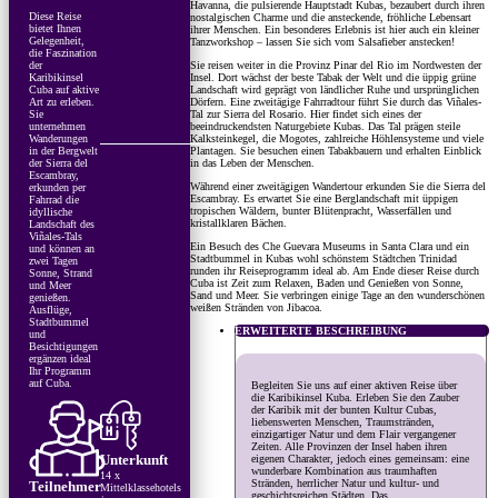
Havanna, die pulsierende Hauptstadt Kubas, bezaubert durch ihren
Diese Reise
nostalgischen Charme und die ansteckende, fröhliche Lebensart
bietet Ihnen
ihrer Menschen. Ein besonderes Erlebnis ist hier auch ein kleiner
Gelegenheit,
Tanzworkshop – lassen Sie sich vom Salsafieber anstecken!
die Faszination
Sie reisen weiter in die Provinz Pinar del Rio im Nordwesten der
der
Insel. Dort wächst der beste Tabak der Welt und die üppig grüne
Karibikinsel
Landschaft wird geprägt von ländlicher Ruhe und ursprünglichen
Cuba auf aktive
Dörfern. Eine zweitägige Fahrradtour führt Sie durch das Viñales-
Art zu erleben.
Tal zur Sierra del Rosario. Hier findet sich eines der
Sie
beeindruckendsten Naturgebiete Kubas. Das Tal prägen steile
unternehmen
Kalksteinkegel, die Mogotes, zahlreiche Höhlensysteme und viele
Wanderungen
Plantagen. Sie besuchen einen Tabakbauern und erhalten Einblick
in der Bergwelt
in das Leben der Menschen.
der Sierra del
Escambray,
Während einer zweitägigen Wandertour erkunden Sie die Sierra del
erkunden per
Escambray. Es erwartet Sie eine Berglandschaft mit üppigen
Fahrrad die
tropischen Wäldern, bunter Blütenpracht, Wasserfällen und
idyllische
kristallklaren Bächen.
Landschaft des
Viñales-Tals
Ein Besuch des Che Guevara Museums in Santa Clara und ein
und können an
Stadtbummel in Kubas wohl schönstem Städtchen Trinidad
zwei Tagen
runden ihr Reiseprogramm ideal ab. Am Ende dieser Reise durch
Sonne, Strand
Cuba ist Zeit zum Relaxen, Baden und Genießen von Sonne,
und Meer
Sand und Meer. Sie verbringen einige Tage an den wunderschönen
genießen.
weißen Stränden von Jibacoa.
Ausflüge,
Stadtbummel
ERWEITERTE BESCHREIBUNG
und
Besichtigungen
ergänzen ideal
Ihr Programm
auf Cuba.
Begleiten Sie uns auf einer aktiven Reise über
die Karibikinsel Kuba. Erleben Sie den Zauber
der Karibik mit der bunten Kultur Cubas,
liebenswerten Menschen, Traumstränden,
einzigartiger Natur und dem Flair vergangener
Zeiten. Alle Provinzen der Insel haben ihren
eigenen Charakter, jedoch eines gemeinsam: eine
Unterkunft
wunderbare Kombination aus traumhaften
14 x
Stränden, herrlicher Natur und kultur- und
Teilnehmer
Mittelklassehotels
geschichtsreichen Städten. Das