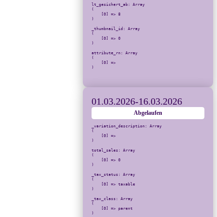
lt_gesichert_ab: Array

(

    [0] => 8

)

_thumbnail_id: Array

(

    [0] => 0

)

attribute_rn: Array

(

    [0] => 

)

01.03.2026
-
16.03.2026
Abgelaufen
_variation_description: Array

(

    [0] => 

)

total_sales: Array

(

    [0] => 0

)

_tax_status: Array

(

    [0] => taxable

)

_tax_class: Array

(

    [0] => parent

)
