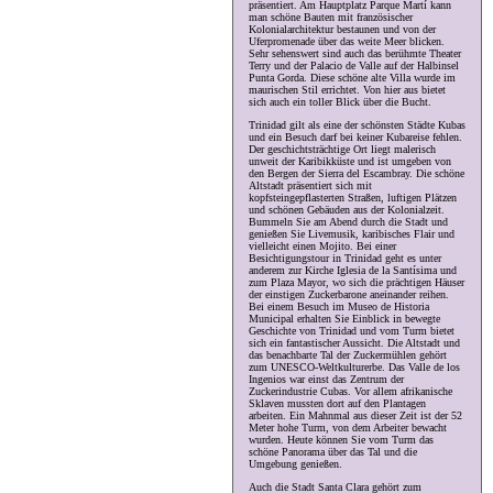
präsentiert. Am Hauptplatz Parque Martí kann
man schöne Bauten mit französischer
Kolonialarchitektur bestaunen und von der
Uferpromenade über das weite Meer blicken.
Sehr sehenswert sind auch das berühmte Theater
Terry und der Palacio de Valle auf der Halbinsel
Punta Gorda. Diese schöne alte Villa wurde im
maurischen Stil errichtet. Von hier aus bietet
sich auch ein toller Blick über die Bucht.
Trinidad gilt als eine der schönsten Städte Kubas
und ein Besuch darf bei keiner Kubareise fehlen.
Der geschichtsträchtige Ort liegt malerisch
unweit der Karibikküste und ist umgeben von
den Bergen der Sierra del Escambray. Die schöne
Altstadt präsentiert sich mit
kopfsteingepflasterten Straßen, luftigen Plätzen
und schönen Gebäuden aus der Kolonialzeit.
Bummeln Sie am Abend durch die Stadt und
genießen Sie Livemusik, karibisches Flair und
vielleicht einen Mojito. Bei einer
Besichtigungstour in Trinidad geht es unter
anderem zur Kirche Iglesia de la Santísima und
zum Plaza Mayor, wo sich die prächtigen Häuser
der einstigen Zuckerbarone aneinander reihen.
Bei einem Besuch im Museo de Historia
Municipal erhalten Sie Einblick in bewegte
Geschichte von Trinidad und vom Turm bietet
sich ein fantastischer Aussicht. Die Altstadt und
das benachbarte Tal der Zuckermühlen gehört
zum UNESCO-Weltkulturerbe. Das Valle de los
Ingenios war einst das Zentrum der
Zuckerindustrie Cubas. Vor allem afrikanische
Sklaven mussten dort auf den Plantagen
arbeiten. Ein Mahnmal aus dieser Zeit ist der 52
Meter hohe Turm, von dem Arbeiter bewacht
wurden. Heute können Sie vom Turm das
schöne Panorama über das Tal und die
Umgebung genießen.
Auch die Stadt Santa Clara gehört zum