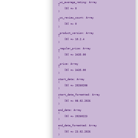
_wc_average_rating: Array

(

    [0] => 0

)

_wc_review_count: Array

(

    [0] => 0

)

_product_version: Array

(

    [0] => 10.2.4

)

_regular_price: Array

(

    [0] => 3435.00

)

_price: Array

(

    [0] => 3435.00

)

start_date: Array

(

    [0] => 20260208

)

start_date_formatted: Array

(

    [0] => 08.02.2026

)

end_date: Array

(

    [0] => 20260223

)

end_date_formatted: Array

(

    [0] => 23.02.2026

)
