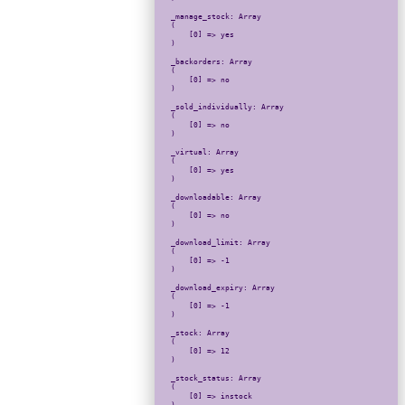
_manage_stock: Array

(

    [0] => yes

)

_backorders: Array

(

    [0] => no

)

_sold_individually: Array

(

    [0] => no

)

_virtual: Array

(

    [0] => yes

)

_downloadable: Array

(

    [0] => no

)

_download_limit: Array

(

    [0] => -1

)

_download_expiry: Array

(

    [0] => -1

)

_stock: Array

(

    [0] => 12

)

_stock_status: Array

(

    [0] => instock
