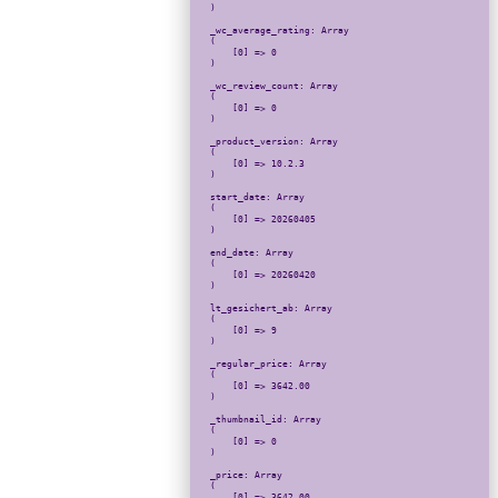
)

_wc_average_rating: Array

(

    [0] => 0

)

_wc_review_count: Array

(

    [0] => 0

)

_product_version: Array

(

    [0] => 10.2.3

)

start_date: Array

(

    [0] => 20260405

)

end_date: Array

(

    [0] => 20260420

)

lt_gesichert_ab: Array

(

    [0] => 9

)

_regular_price: Array

(

    [0] => 3642.00

)

_thumbnail_id: Array

(

    [0] => 0

)

_price: Array

(

    [0] => 3642.00
