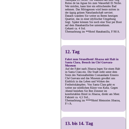
Reino de las Aguas bis zum Wasserfall El Nicho.
Wer möchte, kann hier ein erfrischendes Bad
nehmen. Das Mittagessen wird heute mitten in
der üppig grünen Naturlandschaft serviert.
Danach wandern Sie weiter zu Ihrem heutigen
Quartier, das in einer idyllischer Umgebung
liegt. Später können Sie noch eine Tour per Boot
auf dem Hanabanilla-See unternehmen.
Gehzeit ca. 4 Std.
Übernachtung im **Hotel Hanabanilla, F/M/A.
12. Tag
Fahrt zum Strandhotel Jibacoa mit Halt in
Santa Clara, Besuch im Ché Guevara-
Museum
Auf der Fahrt nach Jibacoa legen Sie einen Halt
in Santa Clara ein. Die Stadt steht unter dem
Stern des Nationalhelden Comandante Ernesto
Ché Guevara und das Museum gewährt uns
Einblick in das Leben und Wirken des
Freiheitskämpfers. Von Santa Clara geht es
weiter zur nördlichen Küste von Kuba. Gegen
Abend beziehen Sie Ihre Zimmer im
komfortablen Hotel in Jibacoa, direkt am Meer.
Fahrzeit ca. 4,5 Std.,
Übernachtung im ****Hotel Memories Jibacoa,
F/-/A.
13. bis 14. Tag