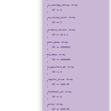
)

_wc_average_rating: Array

(

    [0] => 0

)

_wc_review_count: Array

(

    [0] => 0

)

_product_version: Array

(

    [0] => 10.2.3

)

start_date: Array

(

    [0] => 20260322

)

end_date: Array

(

    [0] => 20260406

)

lt_gesichert_ab: Array

(

    [0] => 8

)

_regular_price: Array

(

    [0] => 3435.00

)

_thumbnail_id: Array

(

    [0] => 0

)

_price: Array

(

    [0] => 3435.00
