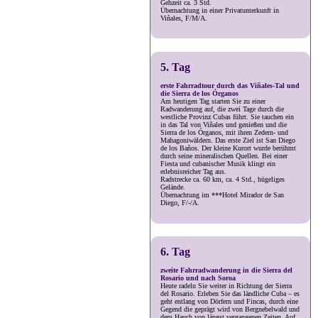
Gehzeit ca. 3 Std.
Übernachtung in einer Privatunterkunft in
Viñales, F/M/A.
5. Tag
erste Fahrradtour durch das Viñales-Tal und
die Sierra de los Órganos
Am heutigen Tag starten Sie zu einer
Radwanderung auf, die zwei Tage durch die
westliche Provinz Cubas führt. Sie tauchen ein
in das Tal von Viñales und genießen und die
Sierra de los Órganos, mit ihren Zedern- und
Mahagoniwäldern. Das erste Ziel ist San Diego
de los Baños. Der kleine Kurort wurde berühmt
durch seine mineralischen Quellen. Bei einer
Fiesta und cubanischer Musik klingt ein
erlebnisreicher Tag aus.
Radstrecke ca. 60 km, ca. 4 Std., hügeliges
Gelände.
Übernachtung im ***Hotel Mirador de San
Diego, F/-/A.
6. Tag
zweite Fahrradwanderung in die Sierra del
Rosario und nach Soroa
Heute radeln Sie weiter in Richtung der Sierra
del Rosario. Erleben Sie das ländliche Cuba – es
geht entlang von Dörfern und Fincas, durch eine
Gegend die geprägt wird von Bergnebelwald und
dem Hauch von längst vergangenen Zeiten. Auf