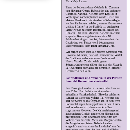
Plaza Vieja kennen.
Eines der bedeutendsten Gebäude im Zentrum
von Havanna (Centro Habana) ist das berühmte
Capitolio Nacional, welches dem Kapitol in
Washington nachempfunden wurde. Bei einem
kleinen Tanzkurs in der Academia Salsa Alegre
werden Sie hautnah erleben, warum Havanna ein
„heißes Pflaster“ in der Karibik ist. Außerdem
laden wir Sie zu einem Besuch im Museo del
Ron ein. Das Rum-Museum, welches in einem
eleganten Kolonialgebäude aus dem 18.
Jahrhundert eingerichtet ist, dokumentiert die
Geschichte von Kubas wohl bekanntesten
Exportprodukts, dem Rum Havanna Club.
Wir zeigen Ihnen auch die neueren Stadtteile von
Havanna: Miramar, das wohl vornehmste Viertel
der Stadt sowie das modernen Vedado und
Nuevo Vedado. Zu den wichtigsten
Sehenswürdigkeiten zählen hier u.a. der Plaza de
la Revolucion oder auch der berühmte Friedhof
Cementerio de Colón.
Fahrradtouren und Wandern in der Provinz
Piñar del Río und im Viñales-Tal
Ihre Reise geht weiter in die westliche Provinz
von Kuba. Hier findet man eine nahezu
unberührte Naturlandschaft. Eine der schönsten
Winkel ist sicher das Viñales-Tal, welches ein
Teil der Sierra de los Órganos ist. In dem recht
flachen Tal ragen Königspalmen in den Himmel
und es erheben sich die eindrucksvollen,
sogenannten Mogotes. Die Kalksteinberge mit
abgerundeten Gipfeln und steilen Hängen sind
mit üppigem Grün bewachsen und eines der
Wahrzeichen des Tals. Meist am Morgen werden
die Mogotes von feinen Nebelschwaden
eingehüllt und verleihen der Landschaft ein fast
mystisches Aussehen. Zu den landschaftlichen