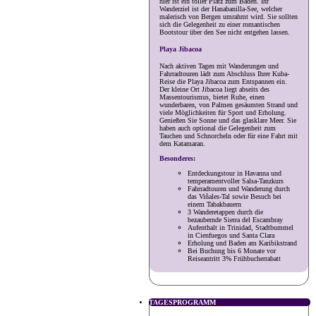
hier ist ein toller Platz zum Baden. Ihr
Wanderziel ist der Hanabanilla-See, welcher
malerisch von Bergen umrahmt wird. Sie sollten
sich die Gelegenheit zu einer romantischen
Bootstour über den See nicht entgehen lassen.
Playa Jibacoa
Nach aktiven Tagen mit Wanderungen und
Fahrradtouren lädt zum Abschluss Ihrer Kuba-
Reise die Playa Jibacoa zum Entspannen ein.
Der kleine Ort Jibacoa liegt abseits des
Massentourismus, bietet Ruhe, einen
wunderbaren, von Palmen gesäumten Strand und
viele Möglichkeiten für Sport und Erholung.
Genießen Sie Sonne und das glasklare Meer. Sie
haben auch optional die Gelegenheit zum
Tauchen und Schnorcheln oder für eine Fahrt mit
dem Katamaran.
Besonderes:
Entdeckungstour in Havanna und
temperamentvoller Salsa-Tanzkurs
Fahrradtouren und Wanderung durch
das Viñales-Tal sowie Besuch bei
einem Tabakbauern
3 Wanderetappen durch die
bezaubernde Sierra del Escambray
Aufenthalt in Trinidad, Stadtbummel
in Cienfuegos und Santa Clara
Erholung und Baden am Karibikstrand
Bei Buchung bis 6 Monate vor
Reiseantritt 3% Frühbucherrabatt
TAGESPROGRAMM