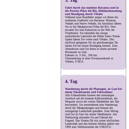
3. Tag
Fahrt durch das moderne Havanna und in
die Provinz Piñar del Río, Höhlenerkundung
und Rundgang durch Viñales
Während einer Rundfahrt zeigen wir Ihnen die
modernen Stadtteile von Havanna: Miramar,
Vedado und Nuevo Vedado. Im Anschluss fahren
Sie in die Tabakprovinz Piñar del Río. Dort
erwartet Sie eine Exkursion in die Welt der
Tropfsteine. Sie erkunden das riesige
unterirdische Labyrinth der Höhle Santo Tomás.
Später fahren Sie weiter nach Viñales. Den
idyllisch gelegenen Ort im gleichnamigen Tal
lernen Sie bei einem Rundgang kennen. Zum
Abendessen sind Sie heute in einem privaten
Restaurant zu Gast.
Fahrzeit ca. 3 Std., 200 km.
Übernachtung in einer Privatunterkunft in
Viñales, F/M/A.
4. Tag
Wanderung durch die Plantagen, zu Gast bei
einem Tabakbauern und Fahrradtour
Alle Frühaufsteher können den einmaligen
Ausblick auf die bizarren Kalksteinfelsen, die
Mogotes sowie die weiten Tabakfelder des Tals
bewundern. Sie unternehmen eine Wanderung
durch die Tabakplantagen und können die
einzigartige Landschaft genießen. Zum Mittag
sind Sie zu Gast bei einem Tabakbauern. Am
Nachmittag erkunden Sie per Fahrrad die
Gegend. Das Vinales-Tal mit seiner idyllischen
Landschaft und den kleinen Dörfern gehört seit
1999 zum Weltkulturerbe der UNESCO.