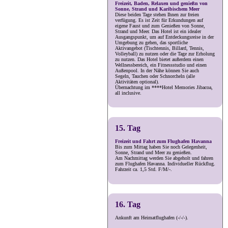
Freizeit, Baden, Relaxen und genießn von
Sonne, Strand und Karibischem Meer
Diese beiden Tage stehen Ihnen zur freien
verfügung. Es ist Zeit für Erkundungen auf
eigene Faust und zum Genießen von Sonne,
Strand und Meer. Das Hotel ist ein idealer
Ausgangspunkt, um auf Entdeckungsreise in der
Umgebung zu gehen, das sportliche
Aktivangebot (Tischtennis, Billard, Tennis,
Volleyball) zu nutzen oder die Tage zur Erholung
zu nutzen. Das Hotel bietet außerdem einen
Wellnessbereich, ein Fitnessstudio und einen
Außenpool. In der Nähe können Sie auch
Segeln, Tauchen oder Schnorcheln (alle
Aktivitäten optional).
Übernachtung im ****Hotel Memories Jibacoa,
all inclusive.
15. Tag
Freizeit und Fahrt zum Flughafen Havanna
Bis zum Mittag haben Sie noch Gelegenheit,
Sonne, Strand und Meer zu genießen.
Am Nachmittag werden Sie abgeholt und fahren
zum Flughafen Havanna. Individueller Rückflug.
Fahrzeit ca. 1,5 Std. F/M/-.
16. Tag
Ankunft am Heimatflughafen (-/-/-).