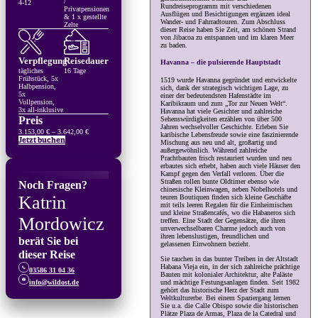
/
4-12
Rundreiseprogramm mit verschiedenen
Privatpensionen
Ausflügen und Besichtigungen ergänzen ideal
& 1 x gestellte
Wander- und Fahrradtouren. Zum Abschluss
Zelte
dieser Reise haben Sie Zeit, am schönen Strand
von Jibacoa zu entspannen und im klaren Meer
zu baden.
Verpflegung
Reisedauer
Havanna – die pulsierende Hauptstadt
tägliches
16 Tage
Frühstück, 5x
1519 wurde Havanna gegründet und entwickelte
Halbpension,
sich, dank der strategisch wichtigen Lage, zu
5x
einer der bedeutendsten Hafenstädte im
Vollpension,
Karibikraum und zum „Tor zur Neuen Welt“.
3x all-inklusive
Havanna hat viele Gesichter und zahlreiche
Preis
Sehenswürdigkeiten erzählen von über 500
Jahren wechselvoller Geschichte. Erleben Sie
Preisspanne:
3.153,00
€
–
3.642,00
€
karibische Lebensfreude sowie eine faszinierende
3.153,00 €
Jetzt buchen
Mischung aus neu und alt, großartig und
bis
außergewöhnlich. Während zahlreiche
3.642,00 €
Prachtbauten frisch restauriert wurden und neu
erbautes sich erhebt, haben auch viele Häuser den
Kampf gegen den Verfall verloren. Über die
Straßen rollen bunte Oldtimer ebenso wie
Noch Fragen?
chinesische Kleinwagen, neben Nobelhotels und
Katrin
teuren Boutiquen finden sich kleine Geschäfte
mit teils leeren Regalen für die Einheimischen
und kleine Straßencafés, wo die Habaneros sich
Mordowicz
treffen. Eine Stadt der Gegensätze, die ihren
unverwechselbaren Charme jedoch auch von
ihren lebenslustigen, freundlichen und
berät Sie bei
gelassenen Einwohnern bezieht.
dieser Reise
Sie tauchen in das bunter Treiben in der Altstadt
Habana Vieja ein, in der sich zahlreiche prächtige
03586 31 04 36
Bauten mit kolonialer Architektur, alte Paläste
und mächtige Festungsanlagen finden. Seit 1982
info@wildost.de
gehört das historische Herz der Stadt zum
Weltkulturerbe. Bei einem Spaziergang lernen
Sie u.a. die Calle Obispo sowie die historischen
Plätze Plaza de Armas, Plaza de la Catedral und