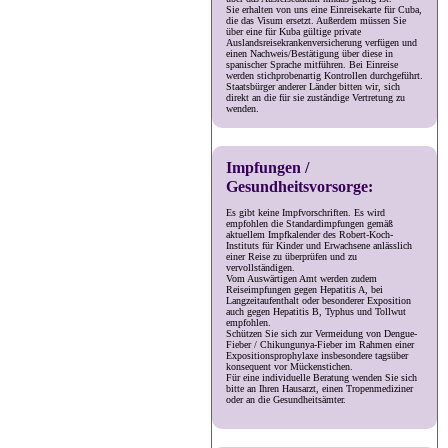
Sie erhalten von uns eine Einreisekarte für Cuba,
die das Visum ersetzt. Außerdem müssen Sie
über eine für Kuba gültige private
Auslandsreisekrankenversicherung verfügen und
einen Nachweis/Bestätigung über diese in
spanischer Sprache mitführen. Bei Einreise
werden stichprobenartig Kontrollen durchgeführt.
Staatsbürger anderer Länder bitten wir, sich
direkt an die für sie zuständige Vertretung zu
wenden.
Impfungen /
Gesundheitsvorsorge:
Es gibt keine Impfvorschriften. Es wird
empfohlen die Standardimpfungen gemäß
aktuellem Impfkalender des Robert-Koch-
Instituts für Kinder und Erwachsene anlässlich
einer Reise zu überprüfen und zu
vervollständigen.
Vom Auswärtigen Amt werden zudem
Reiseimpfungen gegen Hepatitis A, bei
Langzeitaufenthalt oder besonderer Exposition
auch gegen Hepatitis B, Typhus und Tollwut
empfohlen.
Schützen Sie sich zur Vermeidung von Dengue-
Fieber / Chikungunya-Fieber im Rahmen einer
Expositionsprophylaxe insbesondere tagsüber
konsequent vor Mückenstichen.
Für eine individuelle Beratung wenden Sie sich
bitte an Ihren Hausarzt, einen Tropenmediziner
oder an die Gesundheitsämter.