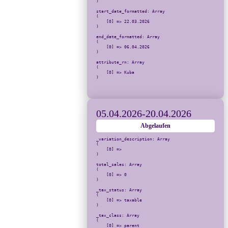
)

start_date_formatted: Array

(

    [0] => 22.03.2026

)

end_date_formatted: Array

(

    [0] => 06.04.2026

)

attribute_rn: Array

(

    [0] => Kuba

)

05.04.2026
-
20.04.2026
Abgelaufen
_variation_description: Array

(

    [0] => 

)

total_sales: Array

(

    [0] => 0

)

_tax_status: Array

(

    [0] => taxable

)

_tax_class: Array

(

    [0] => parent
