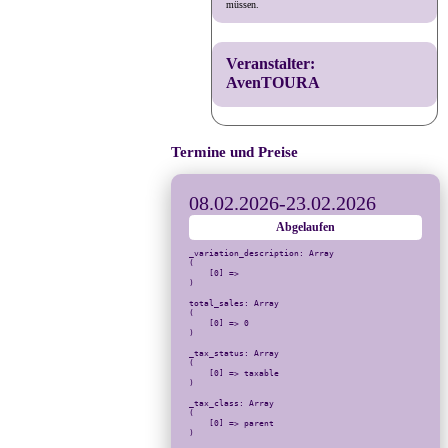
müssen.
Veranstalter:
AvenTOURA
Termine und Preise
08.02.2026
-
23.02.2026
Abgelaufen
_variation_description: Array

(

    [0] => 

)

total_sales: Array

(

    [0] => 0

)

_tax_status: Array

(

    [0] => taxable

)

_tax_class: Array

(

    [0] => parent

)
