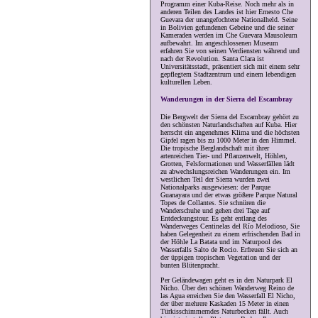
Programm einer Kuba-Reise. Noch mehr als in
anderen Teilen des Landes ist hier Ernesto Che
Guevara der unangefochtene Nationalheld. Seine
in Bolivien gefundenen Gebeine und die seiner
Kameraden werden im Che Guevara Mausoleum
aufbewahrt. Im angeschlossenen Museum
erfahren Sie von seinen Verdiensten während und
nach der Revolution. Santa Clara ist
Universitätsstadt, präsentiert sich mit einem sehr
gepflegtem Stadtzentrum und einem lebendigen
kulturellen Leben.
Wanderungen in der Sierra del Escambray
Die Bergwelt der Sierra del Escambray gehört zu
den schönsten Naturlandschaften auf Kuba. Hier
herrscht ein angenehmes Klima und die höchsten
Gipfel ragen bis zu 1000 Meter in den Himmel.
Die tropische Berglandschaft mit ihrer
artenreichen Tier- und Pflanzenwelt, Höhlen,
Grotten, Felsformationen und Wasserfällen lädt
zu abwechslungsreichen Wanderungen ein. Im
westlichen Teil der Sierra wurden zwei
Nationalparks ausgewiesen: der Parque
Guanayara und der etwas größere Parque Natural
Topes de Collantes. Sie schnüren die
Wanderschuhe und gehen drei Tage auf
Entdeckungstour. Es geht entlang des
Wanderweges Centinelas del Río Melodioso, Sie
haben Gelegenheit zu einem erfrischenden Bad in
der Höhle La Batata und im Naturpool des
Wasserfalls Salto de Rocio. Erfreuen Sie sich an
der üppigen tropischen Vegetation und der
bunten Blütenpracht.
Per Geländewagen geht es in den Naturpark El
Nicho. Über den schönen Wanderweg Reino de
las Agua erreichen Sie den Wasserfall El Nicho,
der über mehrere Kaskaden 15 Meter in einen
Türkisschimmerndes Naturbecken fällt. Auch