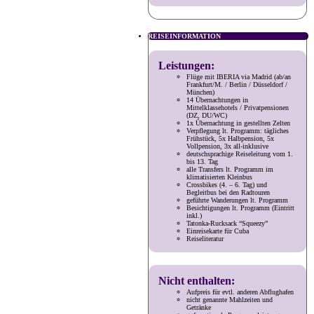
REISEINFORMATION
Leistungen:
Flüge mit IBERIA via Madrid (ab/an
Frankfurt/M. / Berlin / Düsseldorf /
München)
14 Übernachtungen in
Mittelklassehotels / Privatpensionen
(DZ, DU/WC)
1x Übernachtung in gestellten Zelten
Verpflegung lt. Programm: tägliches
Frühstück, 5x Halbpension, 5x
Vollpension, 3x all-inklusive
deutschsprachige Reiseleitung vom 1.
bis 13. Tag
alle Transfers lt. Programm im
klimatisierten Kleinbus
Crossbikes (4. – 6. Tag) und
Begleitbus bei den Radtouren
geführte Wanderungen lt. Programm
Besichtigungen lt. Programm (Eintritt
inkl.)
Tatonka-Rucksack “Squeezy”
Einreisekarte für Cuba
Reiseliteratur
Nicht enthalten:
Aufpreis für evtl. anderen Abflughafen
nicht genannte Mahlzeiten und
Getränke