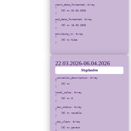
start_date_formatted: Array

(

    [0] => 01.03.2026

)

end_date_formatted: Array

(

    [0] => 16.03.2026

)

attribute_rn: Array

(

    [0] => Kuba

)

22.03.2026
-
06.04.2026
Abgelaufen
_variation_description: Array

(

    [0] => 

)

total_sales: Array

(

    [0] => 0

)

_tax_status: Array

(

    [0] => taxable

)

_tax_class: Array

(

    [0] => parent

)
