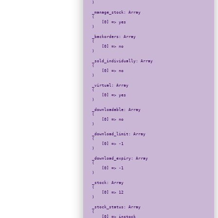
)

_manage_stock: Array

(

    [0] => yes

)

_backorders: Array

(

    [0] => no

)

_sold_individually: Array

(

    [0] => no

)

_virtual: Array

(

    [0] => yes

)

_downloadable: Array

(

    [0] => no

)

_download_limit: Array

(

    [0] => -1

)

_download_expiry: Array

(

    [0] => -1

)

_stock: Array

(

    [0] => 12

)

_stock_status: Array

(

    [0] => instock
