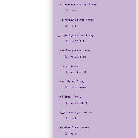
_wc_average_rating: Array

(

    [0] => 0

)

_wc_review_count: Array

(

    [0] => 0

)

_product_version: Array

(

    [0] => 10.2.3

)

_regular_price: Array

(

    [0] => 3435.00

)

_price: Array

(

    [0] => 3435.00

)

start_date: Array

(

    [0] => 20260301

)

end_date: Array

(

    [0] => 20260316

)

lt_gesichert_ab: Array

(

    [0] => 8

)

_thumbnail_id: Array

(

    [0] => 0

)
