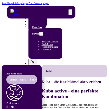
Zum Hauptinhalt springen
Zum Footer springen
Reisefinder
Reiseländer
Reisearten
Über Uns
Service
Reiseversicherung
Rechtliches
Reiseinformation
Gutschein
Kuba
Auf einen Blick
Einfach
Mittel
Schwer
Kuba – die Karibikinsel aktiv erleben
Kuba active - eine perfekte
Kombination
Auf einen
Diese Reise bietet Ihnen Gelegenheit, die Faszination der
Blick
Karibikinsel im Golf von Mexiko auf aktive Art zu erleben.