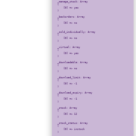
_manage_stock: Array

(

    [0] => yes

)

_backorders: Array

(

    [0] => no

)

_sold_individually: Array

(

    [0] => no

)

_virtual: Array

(

    [0] => yes

)

_downloadable: Array

(

    [0] => no

)

_download_limit: Array

(

    [0] => -1

)

_download_expiry: Array

(

    [0] => -1

)

_stock: Array

(

    [0] => 12

)

_stock_status: Array

(

    [0] => instock

)
