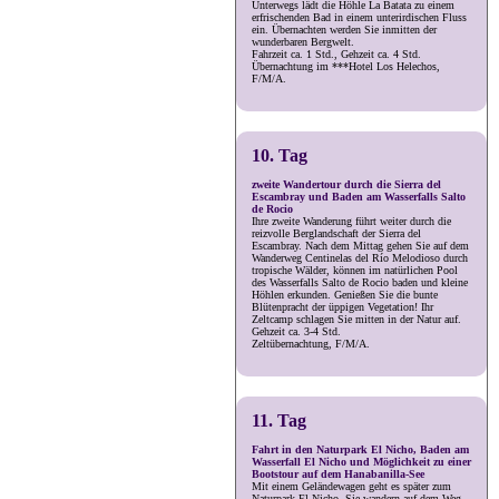
Unterwegs lädt die Höhle La Batata zu einem
erfrischenden Bad in einem unterirdischen Fluss
ein. Übernachten werden Sie inmitten der
wunderbaren Bergwelt.
Fahrzeit ca. 1 Std., Gehzeit ca. 4 Std.
Übernachtung im ***Hotel Los Helechos,
F/M/A.
10. Tag
zweite Wandertour durch die Sierra del
Escambray und Baden am Wasserfalls Salto
de Rocio
Ihre zweite Wanderung führt weiter durch die
reizvolle Berglandschaft der Sierra del
Escambray. Nach dem Mittag gehen Sie auf dem
Wanderweg Centinelas del Río Melodioso durch
tropische Wälder, können im natürlichen Pool
des Wasserfalls Salto de Rocio baden und kleine
Höhlen erkunden. Genießen Sie die bunte
Blütenpracht der üppigen Vegetation! Ihr
Zeltcamp schlagen Sie mitten in der Natur auf.
Gehzeit ca. 3-4 Std.
Zeltübernachtung, F/M/A.
11. Tag
Fahrt in den Naturpark El Nicho, Baden am
Wasserfall El Nicho und Möglichkeit zu einer
Bootstour auf dem Hanabanilla-See
Mit einem Geländewagen geht es später zum
Naturpark El Nicho. Sie wandern auf dem Weg