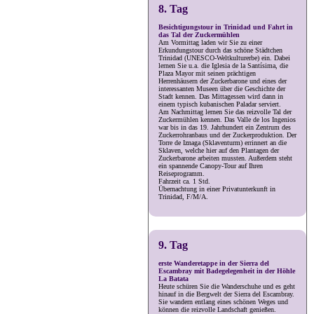
8. Tag
Besichtigungstour in Trinidad und Fahrt in
das Tal der Zuckermühlen
Am Vormittag laden wir Sie zu einer
Erkundungstour durch das schöne Städtchen
Trinidad (UNESCO-Weltkulturerbe) ein. Dabei
lernen Sie u.a. die Iglesia de la Santísima, die
Plaza Mayor mit seinen prächtigen
Herrenhäusern der Zuckerbarone und eines der
interessanten Museen über die Geschichte der
Stadt kennen. Das Mittagessen wird dann in
einem typisch kubanischen Paladar serviert.
Am Nachmittag lernen Sie das reizvolle Tal der
Zuckermühlen kennen. Das Valle de los Ingenios
war bis in das 19. Jahrhundert ein Zentrum des
Zuckerrohranbaus und der Zuckerproduktion. Der
Torre de Iznaga (Sklaventurm) errinnert an die
Sklaven, welche hier auf den Plantagen der
Zuckerbarone arbeiten mussten. Außerdem steht
ein spannende Canopy-Tour auf Ihren
Reiseprogramm.
Fahrzeit ca. 1 Std.
Übernachtung in einer Privatunterkunft in
Trinidad, F/M/A.
9. Tag
erste Wanderetappe in der Sierra del
Escambray mit Badegelegenheit in der Höhle
La Batata
Heute schüren Sie die Wanderschuhe und es geht
hinauf in die Bergwelt der Sierra del Escambray.
Sie wandern entlang eines schönen Weges und
können die reizvolle Landschaft genießen.