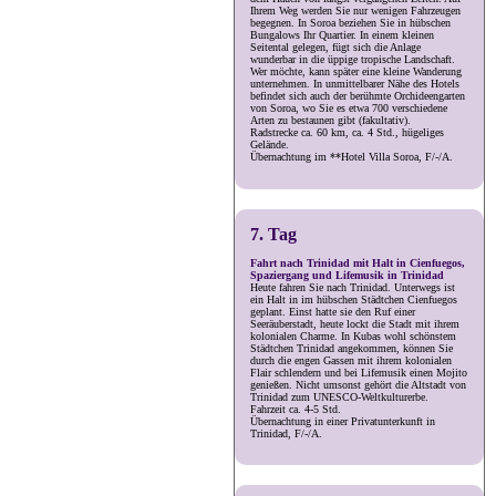
Ihrem Weg werden Sie nur wenigen Fahrzeugen
begegnen. In Soroa beziehen Sie in hübschen
Bungalows Ihr Quartier. In einem kleinen
Seitental gelegen, fügt sich die Anlage
wunderbar in die üppige tropische Landschaft.
Wer möchte, kann später eine kleine Wanderung
unternehmen. In unmittelbarer Nähe des Hotels
befindet sich auch der berühmte Orchideengarten
von Soroa, wo Sie es etwa 700 verschiedene
Arten zu bestaunen gibt (fakultativ).
Radstrecke ca. 60 km, ca. 4 Std., hügeliges
Gelände.
Übernachtung im **Hotel Villa Soroa, F/-/A.
7. Tag
Fahrt nach Trinidad mit Halt in Cienfuegos,
Spaziergang und Lifemusik in Trinidad
Heute fahren Sie nach Trinidad. Unterwegs ist
ein Halt in im hübschen Städtchen Cienfuegos
geplant. Einst hatte sie den Ruf einer
Seeräuberstadt, heute lockt die Stadt mit ihrem
kolonialen Charme. In Kubas wohl schönstem
Städtchen Trinidad angekommen, können Sie
durch die engen Gassen mit ihrem kolonialen
Flair schlendern und bei Lifemusik einen Mojito
genießen. Nicht umsonst gehört die Altstadt von
Trinidad zum UNESCO-Weltkulturerbe.
Fahrzeit ca. 4-5 Std.
Übernachtung in einer Privatunterkunft in
Trinidad, F/-/A.