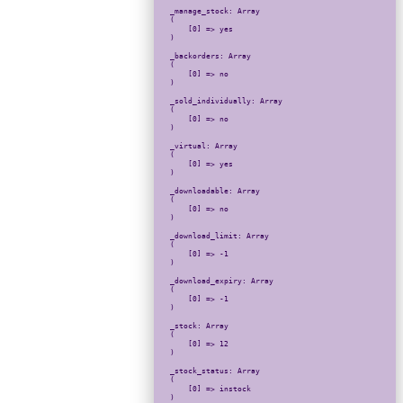
_manage_stock: Array

(

    [0] => yes

)

_backorders: Array

(

    [0] => no

)

_sold_individually: Array

(

    [0] => no

)

_virtual: Array

(

    [0] => yes

)

_downloadable: Array

(

    [0] => no

)

_download_limit: Array

(

    [0] => -1

)

_download_expiry: Array

(

    [0] => -1

)

_stock: Array

(

    [0] => 12

)

_stock_status: Array

(

    [0] => instock

)
