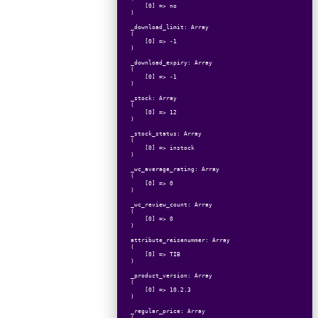
    [0] => no

)

_download_limit: Array

(

    [0] => -1

)

_download_expiry: Array

(

    [0] => -1

)

_stock: Array

(

    [0] => 12

)

_stock_status: Array

(

    [0] => instock

)

_wc_average_rating: Array

(

    [0] => 0

)

_wc_review_count: Array

(

    [0] => 0

)

attribute_reisenummer: Array

(

    [0] => TIB

)

_product_version: Array

(

    [0] => 10.2.3

)

_regular_price: Array

(
