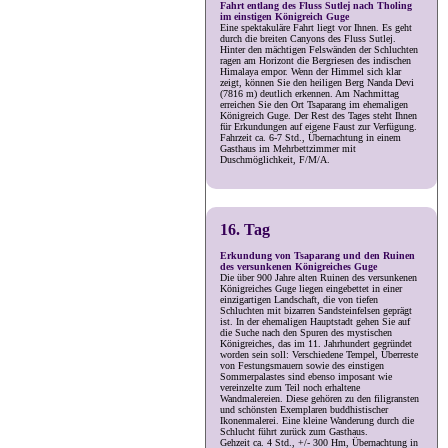
Fahrt entlang des Fluss Sutlej nach Tholing
im einstigen Königreich Guge
Eine spektakuläre Fahrt liegt vor Ihnen. Es geht
durch die breiten Canyons des Fluss Sutlej.
Hinter den mächtigen Felswänden der Schluchten
ragen am Horizont die Bergriesen des indischen
Himalaya empor. Wenn der Himmel sich klar
zeigt, können Sie den heiligen Berg Nanda Devi
(7816 m) deutlich erkennen. Am Nachmittag
erreichen Sie den Ort Tsaparang im ehemaligen
Königreich Guge. Der Rest des Tages steht Ihnen
für Erkundungen auf eigene Faust zur Verfügung.
Fahrzeit ca. 6-7 Std., Übernachtung in einem
Gasthaus im Mehrbettzimmer mit
Duschmöglichkeit, F/M/A.
16. Tag
Erkundung von Tsaparang und den Ruinen
des versunkenen Königreiches Guge
Die über 900 Jahre alten Ruinen des versunkenen
Königreiches Guge liegen eingebettet in einer
einzigartigen Landschaft, die von tiefen
Schluchten mit bizarren Sandsteinfelsen geprägt
ist. In der ehemaligen Hauptstadt gehen Sie auf
die Suche nach den Spuren des mystischen
Königreiches, das im 11. Jahrhundert gegründet
worden sein soll: Verschiedene Tempel, Überreste
von Festungsmauern sowie des einstigen
Sommerpalastes sind ebenso imposant wie
vereinzelte zum Teil noch erhaltene
Wandmalereien. Diese gehören zu den filigransten
und schönsten Exemplaren buddhistischer
Ikonenmalerei. Eine kleine Wanderung durch die
Schlucht führt zurück zum Gasthaus.
Gehzeit ca. 4 Std., +/- 300 Hm, Übernachtung in