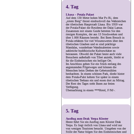
4. Tag
Lhasa – Potala Palast
Auf dem 130 Meter hohen Mar Po Ri, dem
„rotem Berg“ thront eindruckvoll das Wahrzeichen
der tibetischen Hauptstadt Lhasa. Bis 1959 war
der Potala-Palast die Residenz der Dalai Lamas.
Zusammen mit einem Guide betreten Sie den
riesigen Komplex, der aus 13 Stockwerken und
über 1.000 Räumen besteht. Bei Ihren Besuch in
Potala erfahren Sie viel Wissenswertes über den
tibetischen Glauben und es sind prächtige
Mandalas, wunderbare Wandmalereien sowie
zahlreiche buddhistische Kulturschätze zu
bestaunen. Obwohl der Palast heute auch viele
Besuchern außerhalb von Tibet anzieht, bleibt er
für die Einheimischen ein heiliger Ort.
Im Anschluss gehen Sie ein Stück entlang des
angrenzenden Pilgerweges und können die
Menschen beim Drehen der Gebetsmühlen
beobachten. In einem schönen Park, direkt hinter
dem Potala-Palst kehren Sie später in einem
tibetischen Teehaus ein und essen dort zu Mittag.
Der Rest des Tages steht Ihnen zur freien
Verfügung.
Übernachtung in einem ***Hotel, F/M/-.
5. Tag
Ausflug zum Drak Yerpa Kloster
Heute führt Sie ein Ausflug zum Kloster Drak
Yerpa. Es liegt östlich von Lhasa und wird nur
von wenigen Touristen besucht. Umgeben von der
Stille der Natur folgen Sie den Einheimischen und