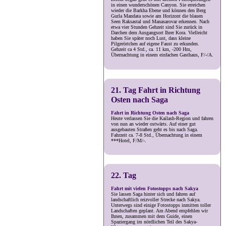
in einen wunderschönen Canyon. Sie erreichen
wieder die Barkha Ebene und können den Berg
Gurla Mandata sowie am Horizont die blauen
Seen Raksastal und Manasarovar erkennen. Nach
etwa vier Stunden Gehzeit sind Sie zurück in
Darchen dem Ausgangsort Ihrer Kora. Vielleicht
haben Sie später noch Lust, dass kleine
Pilgerörtchen auf eigene Faust zu erkunden.
Gehzeit ca 4 Std., ca. 11 km, -200 Hm,
Übernachtung in einem einfachen Gasthaus, F/-/A.
21. Tag Fahrt in Richtung
Osten nach Saga
Fahrt in Richtung Osten nach Saga
Heute verlassen Sie die Kailash-Region und fahren
von nun an wieder ostwärts. Auf einer gut
ausgebauten Straßen geht es bis nach Saga.
Fahrzeit ca. 7-8 Std., Übernachtung in einem
***Hotel, F/M/-.
22. Tag
Fahrt mit vielen Fotostopps nach Sakya
Sie lassen Saga hinter sich und fahren auf
landschaftlich reizvoller Strecke nach Sakya.
Unterwegs sind einige Fotostopps inmitten toller
Landschaften geplant. Am Abend empfehlen wir
Ihnen, zusammen mit dem Guide, einen
Spaziergang im nördlichen Teil des Sakya-