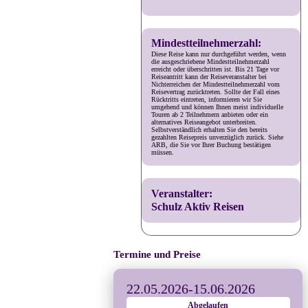
Mindestteilnehmerzahl:
Diese Reise kann nur durchgeführt werden, wenn
die ausgeschriebene Mindestteilnehmerzahl
erreicht oder überschritten ist. Bis 21 Tage vor
Reiseantritt kann der Reiseveranstalter bei
Nichterreichen der Mindestteilnehmerzahl vom
Reisevertrag zurücktreten. Sollte der Fall eines
Rücktritts eintreten, informieren wir Sie
umgehend und können Ihnen meist individuelle
Touren ab 2 Teilnehmern anbieten oder ein
alternatives Reiseangebot unterbreiten.
Selbstverständlich erhalten Sie den bereits
gezahlten Reisepreis unverzüglich zurück. Siehe
ARB, die Sie vor Ihrer Buchung bestätigen
müssen.
Veranstalter:
Schulz Aktiv Reisen
Termine und Preise
22.05.2026
-
15.06.2026
Abgelaufen