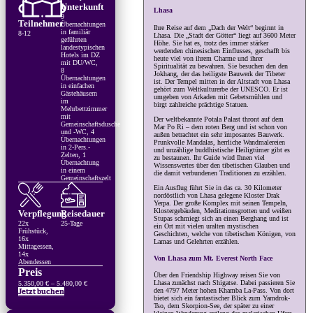
Unterkunft
Lhasa
9
Teilnehmer
Übernachtungen
Ihre Reise auf dem „Dach der Welt“ beginnt in
in familiär
8-12
Lhasa. Die „Stadt der Götter“ liegt auf 3600 Meter
geführten
Höhe. Sie hat es, trotz des immer stärker
landestypischen
werdenden chinesischen Einflusses, geschafft bis
Hotels im DZ
heute viel von ihrem Charme und ihrer
mit DU/WC,
Spiritualität zu bewahren. Sie besuchen den den
8
Jokhang, der das heiligste Bauwerk der Tibeter
Übernachtungen
ist. Der Tempel mitten in der Altstadt von Lhasa
in einfachen
gehört zum Weltkulturerbe der UNESCO. Er ist
Gästehäusern
umgeben von Arkaden mit Gebetsmühlen und
im
birgt zahlreiche prächtige Statuen.
Mehrbettzimmer
mit
Der weltbekannte Potala Palast thront auf dem
Gemeinschaftsdusche
Mar Po Ri – dem roten Berg und ist schon von
und -WC, 4
außen betrachtet ein sehr imposantes Bauwerk.
Übernachtungen
Prunkvolle Mandalas, herrliche Wandmalereien
in 2-Pers.-
und unzählige buddhistische Heiligtümer gibt es
Zelten, 1
zu bestaunen. Ihr Guide wird Ihnen viel
Übernachtung
Wissenswertes über den tibetischen Glauben und
in einem
die damit verbundenen Traditionen zu erzählen.
Gemeinschaftszelt
Ein Ausflug führt Sie in das ca. 30 Kilometer
nordöstlich von Lhasa gelegene Kloster Drak
Yerpa. Der große Komplex mit seinen Tempeln,
Klostergebäuden, Meditationsgrotten und weißen
Verpflegung
Reisedauer
Stupas schmiegt sich an einen Berghang und ist
22x
25-Tage
ein Ort mit vielen uralten mystischen
Frühstück,
Geschichten, welche von tibetischen Königen, von
16x
Lamas und Gelehrten erzählen.
Mittagessen,
14x
Von Lhasa zum Mt. Everest North Face
Abendessen
Preis
Über den Friendship Highway reisen Sie von
Lhasa zunächst nach Shigatse. Dabei passieren Sie
Preisspanne:
5.350,00
€
–
5.480,00
€
den 4797 Meter hohen Khamba La-Pass. Von dort
5.350,00 €
Jetzt buchen
bietet sich ein fantastischer Blick zum Yamdrok-
bis
Tso, dem Skorpion-See, der später zu einer
5.480,00 €