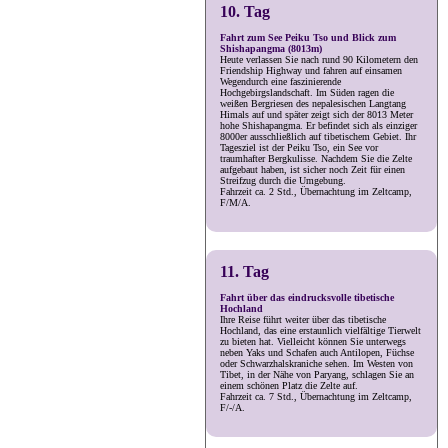
10. Tag
Fahrt zum See Peiku Tso und Blick zum
Shishapangma (8013m)
Heute verlassen Sie nach rund 90 Kilometern den
Friendship Highway und fahren auf einsamen
Wegendurch eine faszinierende
Hochgebirgslandschaft. Im Süden ragen die
weißen Bergriesen des nepalesischen Langtang
Himals auf und später zeigt sich der 8013 Meter
hohe Shishapangma. Er befindet sich als einziger
8000er ausschließlich auf tibetischem Gebiet. Ihr
Tagesziel ist der Peiku Tso, ein See vor
traumhafter Bergkulisse. Nachdem Sie die Zelte
aufgebaut haben, ist sicher noch Zeit für einen
Streifzug durch die Umgebung.
Fahrzeit ca. 2 Std., Übernachtung im Zeltcamp,
F/M/A.
11. Tag
Fahrt über das eindrucksvolle tibetische
Hochland
Ihre Reise führt weiter über das tibetische
Hochland, das eine erstaunlich vielfältige Tierwelt
zu bieten hat. Vielleicht können Sie unterwegs
neben Yaks und Schafen auch Antilopen, Füchse
oder Schwarzhalskraniche sehen. Im Westen von
Tibet, in der Nähe von Paryang, schlagen Sie an
einem schönen Platz die Zelte auf.
Fahrzeit ca. 7 Std., Übernachtung im Zeltcamp,
F/-/A.