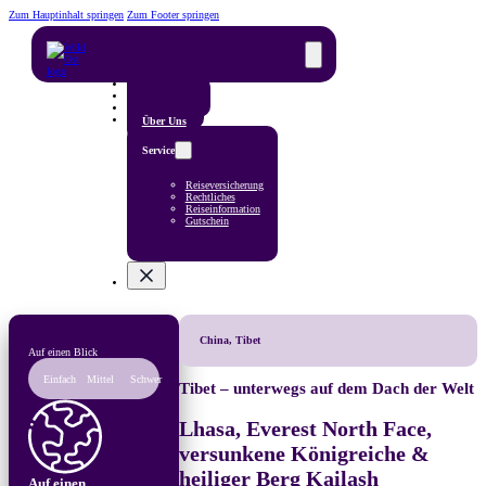
Zum Hauptinhalt springen
Zum Footer springen
Reisefinder
Reiseländer
Reisearten
Über Uns
Service
Reiseversicherung
Rechtliches
Reiseinformation
Gutschein
China, Tibet
Auf einen Blick
Einfach
Mittel
Schwer
Tibet – unterwegs auf dem Dach der Welt
Lhasa, Everest North Face,
versunkene Königreiche &
heiliger Berg Kailash
Auf einen