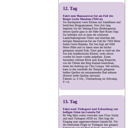
12. Tag
Fahrt zum Manasarovar-See am Fuß des
Berges Gurla Mandata (7694 m)
Sie durchqueren weite Ebenen mit Sanddünen und
herrlichen Bergpanoramen. Eine Zeit lang
begleitet Sie der Yarlung-Fluss (Brahmaputra),
dessen Quelle ganz in der Nähe Ihrer Route liegt.
Sie befinden sich in einer der schönsten
Landschaftsregionen Tibets und erreichen den
heiligen Manasarovar-See am Fuß des 7694 Meter
hohen Gurla Mandata. Der See liegt auf 4560
Meter Höhe und ist damit einer der höchst
gelegenen unserer Erde. Einst gab es rund um den
See acht buddhistische Klöster, sechs davon
wurden bis heute wieder aufgebaut. Einen
besonders schönen Blick zum Kang Rinpoche,
wie die Tibeter den Berg Kailash bezeichnen,
bietet der Aufstieg zur Chiu Gompa. Wer möchte,
kann in den unterhalb des Tempels gelegenen
heißen Quellen ein entspannendes Bad nehmen
(Eintritt heiße Quellen optional).
Fahrzeit ca. 6 Std., Übernachtung im Zeltcamp,
F/-/A.
13. Tag
Fahrt nach Tirthapuri und Erkundung von
heiligen Orten im Garuda-Tal
Ihr Weg führt weiter westwärts zum Fluss Sutlej
und nach Tirthapuri (4330 m). Hier liegt der
Eingang zum sagenumwobenen Garuda-Tal. Für
die tibetischen Pilger ist Tirthapuri fast genauso
bedeutsam wie der Berg Kailash, denn hier