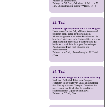
Klosters zu unternehmen.
Fahrzeit ca. 7-8 Std., Gehzeit ca. 1 Std., +/- 50
Hm, Übernachtung in einem ***Hotel, F/-/-).
23. Tag
Klosteranlage Sakya und Fahrt nach Shigatse
Heute lernen Sie das Sakya-Kloster kennen und
besuchen damit eines der bedeutendsten
Klosteranlagen des tibetischen Buddhismus. Es
beherbergt viele wertvolle Kulturschätze, u.a. eine
Bibliothek mit über 84000 Schriftstücken. Es
bleibt auch noch Zeit für eigene Erkundungen.
Anschließend Fahrt nach Shigatse und
Abschiedsessen.
Fahrzeit ca. 4 Std., Übernachtung im ***Hotel,
F/-/A.
24. Tag
Transfer zum Flughafen Lhasa und Rückflug
Nach dem Frühstück Fahrt zum Gongkar
Flughafen in der Nähe von Lhasa und Rückflug
über Peking und/oder Chengdu. Genießen Sie
noch einmal den Blick über die mächtigen,
schneebedeckten Gipfel des Himalaya!
Fahrzeit ca. 7 Std., F/-/-.