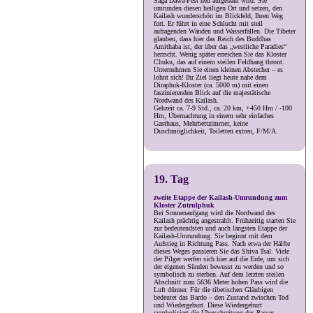
Saga Dawa-Fest neu aufgebaut wird. Sie
umrunden diesen heiligen Ort und setzen, den
Kailash wunderschön im Blickfeld, Ihren Weg
fort. Er führt in eine Schlucht mit steil
aufragenden Wänden und Wasserfällen. Die Tibeter
glauben, dass hier das Reich des Buddhas
Amithaba ist, der über das „westliche Paradies“
herrscht. Wenig später erreichen Sie das Kloster
Chuku, das auf einem steilen Feldhang thront.
Unternehmen Sie einen kleinen Abstecher – es
lohnt sich! Ihr Ziel liegt heute nahe dem
Diraphuk-Kloster (ca. 5000 m) mit einen
faszinierenden Blick auf die majestätische
Nordwand des Kailash.
Gehzeit ca. 7-9 Std., ca. 20 km, +450 Hm / -100
Hm, Übernachtung in einem sehr einfaches
Gasthaus, Mehrbettzimmer, keine
Duschmöglichkeit, Toiletten extren, F/M/A.
19. Tag
zweite Etappe der Kailash-Umrundung zum
Kloster Zutrulphuk
Bei Sonnenaufgang wird die Nordwand des
Kailash prächtig angestrahlt. Frühzeitig starten Sie
zur bedeutendsten und auch längsten Etappe der
Kailash-Umrundung. Sie beginnt mit dem
Aufstieg in Richtung Pass. Nach etwa der Hälfte
dieses Weges passieren Sie das Shiva Tsal. Viele
der Pilger werfen sich hier auf die Erde, um sich
der eigenen Sünden bewusst zu werden und so
symbolisch zu sterben. Auf dem letzten steilen
Abschnitt zum 5636 Meter hohen Pass wird die
Luft dünner. Für die tibetischen Gläubigen
bedeutet das Bardo – den Zustand zwischen Tod
und Wiedergeburt. Diese Wiedergeburt
symbolisiert die Überschreitung des Passes