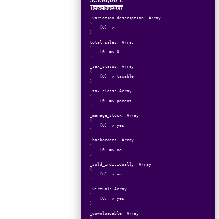
Reise buchen
_variation_description: Array

(

    [0] => 

)

total_sales: Array

(

    [0] => 0

)

_tax_status: Array

(

    [0] => taxable

)

_tax_class: Array

(

    [0] => parent

)

_manage_stock: Array

(

    [0] => yes

)

_backorders: Array

(

    [0] => no

)

_sold_individually: Array

(

    [0] => no

)

_virtual: Array

(

    [0] => yes

)

_downloadable: Array

(
