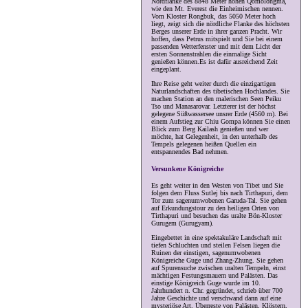
Nordflanke des 8848 Meter hohen Qomolongma,
wie den Mt. Everest die Einheimischen nennen.
Vom Kloster Rongbuk, das 5050 Meter hoch
liegt, zeigt sich die nördliche Flanke des höchsten
Berges unserer Erde in ihrer ganzen Pracht. Wir
hoffen, dass Petrus mitspielt und Sie bei einem
passenden Wetterfenster und mit dem Licht der
ersten Sonnenstrahlen die einmalige Sicht
genießen können.Es ist dafür ausreichend Zeit
eingeplant.
Ihre Reise geht weiter durch die einzigartigen
Naturlandschaften des tibetischen Hochlandes. Sie
machen Station an den malerischen Seen Peiku
Tso und Manasarovar. Letzterer ist der höchst
gelegene Süßwassersee unsrer Erde (4560 m). Bei
einem Aufstieg zur Chiu Gompa können Sie einen
Blick zum Berg Kailash genießen und wer
möchte, hat Gelegenheit, in den unterhalb des
Tempels gelegenen heißen Quellen ein
entspannendes Bad nehmen.
Versunkene Königreiche
Es geht weiter in den Westen von Tibet und Sie
folgen dem Fluss Sutlej bis nach Tirthapuri, dem
Tor zum sagenumwobenen Garuda-Tal. Sie gehen
auf Erkundungstour zu den heiligen Orten von
Tirthapuri und besuchen das uralte Bön-Kloster
Gurugem (Gurugyam).
Eingebettet in eine spektakuläre Landschaft mit
tiefen Schluchten und steilen Felsen liegen die
Ruinen der einstigen, sagenumwobenen
Königreiche Guge und Zhang-Zhung. Sie gehen
auf Spurensuche zwischen uralten Tempeln, einst
mächtigen Festungsmauern und Palästen. Das
einstige Königreich Guge wurde im 10.
Jahrhundert n. Chr. gegründet, schrieb über 700
Jahre Geschichte und verschwand dann auf eine
mysteriöse Art. Überreste von Palästen, Klöstern,