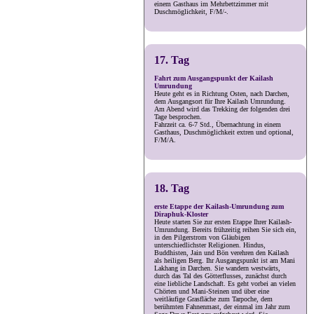
einem Gasthaus im Mehrbettzimmer mit
Duschmöglichkeit, F/M/-.
17. Tag
Fahrt zum Ausgangspunkt der Kailash
Umrundung
Heute geht es in Richtung Osten, nach Darchen,
dem Ausgangsort für Ihre Kailash Umrundung.
Am Abend wird das Trekking der folgenden drei
Tage besprochen.
Fahrzeit ca. 6-7 Std., Übernachtung in einem
Gasthaus, Duschmöglichkeit extren und optional,
F/M/A.
18. Tag
erste Etappe der Kailash-Umrundung zum
Diraphuk-Kloster
Heute starten Sie zur ersten Etappe Ihrer Kailash-
Umrundung. Bereits frühzeitig reihen Sie sich ein,
in den Pilgerstrom von Gläubigen
unterschiedlichster Religionen. Hindus,
Buddhisten, Jain und Bön verehren den Kailash
als heiligen Berg. Ihr Ausgangspunkt ist am Mani
Lakhang in Darchen. Sie wandern westwärts,
durch das Tal des Götterflusses, zunächst durch
eine liebliche Landschaft. Es geht vorbei an vielen
Chörten und Mani-Steinen und über eine
weitläufige Grasfläche zum Tarpoche, dem
berühmten Fahnenmast, der einmal im Jahr zum