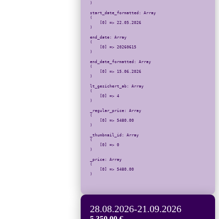
)

start_date_formatted: Array

(

    [0] => 22.05.2026

)

end_date: Array

(

    [0] => 20260615

)

end_date_formatted: Array

(

    [0] => 15.06.2026

)

lt_gesichert_ab: Array

(

    [0] => 4

)

_regular_price: Array

(

    [0] => 5480.00

)

_thumbnail_id: Array

(

    [0] => 0

)

_price: Array

(

    [0] => 5480.00

)

28.08.2026
-
21.09.2026
5.350,00
€