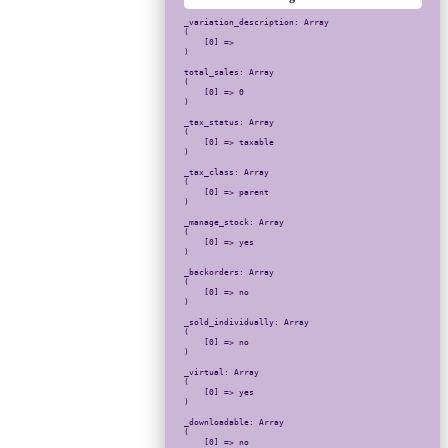
_variation_description: Array

(

    [0] => 

)

total_sales: Array

(

    [0] => 0

)

_tax_status: Array

(

    [0] => taxable

)

_tax_class: Array

(

    [0] => parent

)

_manage_stock: Array

(

    [0] => yes

)

_backorders: Array

(

    [0] => no

)

_sold_individually: Array

(

    [0] => no

)

_virtual: Array

(

    [0] => yes

)

_downloadable: Array

(

    [0] => no
