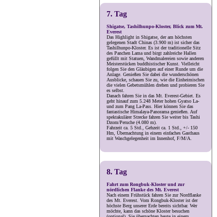
7. Tag
Shigatse, Tashilhunpo-Kloster, Blick zum Mt.
Everest
Das Highlight in Shigatse, der am höchsten
gelegenen Stadt Chinas (3.900 m) ist sicher das
Tashilhunpo-Kloster. Es ist der traditionelle Sitz
des Panchen Lama und birgt zahlreiche Hallen
gefüllt mit Statuen, Wandmalereien sowie anderen
Meisterstücken buddhistischer Kunst. Vielleicht
folgen Sie den Gläubigen auf einer Runde um die
Anlage. Genießen Sie dabei die wunderschönen
Ausblicke, schauen Sie zu, wie die Einheimischen
die vielen Gebetsmühlen drehen und probieren Sie
es selbst.
Danach fahren Sie in das Mt. Everest-Gebiet. Es
geht hinauf zum 5.248 Meter hohen Gyatso La-
und zum Pang La-Pass. Hier können Sie das
fantastische Himalaya-Panorama genießen. Auf
spektakulärer Strecke fahren Sie weiter bis Tashi
Dzom/Peruche (4.080 m).
Fahrzeit ca. 5 Std., Gehzeit ca. 1 Std., +/- 150
Hm, Übernachtung in einem einfaches Gasthaus
mit Waschgelegenheit im Innenhof, F/M/A.
8. Tag
Fahrt zum Rongbuk-Kloster und zur
nördlichen Flanke des Mt. Everest
Nach einem Frühstück fahren Sie zur Nordflanke
des Mt. Everest. Vom Rongbuk-Kloster ist der
höchste Berg unserer Erde bereits sichtbar. Wer
möchte, kann das schöne Kloster besuchen
(optional). Sie übernachten heute in einem