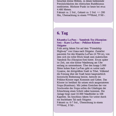
besuchen kleine Höhlen, in denen bedeutende
Persönlichkeiten des tibetischen Buddhismus
meditierten. Höchster Punkt ist heute bei etwa
4.400 Metern.
Fahrzeit ca. 2 Std., Gehzeit ca. 2 Std. +/- 200
Hm, Übernachtung in einem ***Hotel, F/M/-.
6. Tag
Khamba La-Pass – Yamdrok-Tso (Skorpion-
See) – Karo La-Pass – Pelkhor-Kloster –
Shigatse
Früh zeitig fahren Sie auf dem “Friendship
Highway” von Lhasa nach Shigatse. Zunächst
passieren Sie den Khamba La-Pass (4.794 m), von
dem sich ein toller Blick hinab zum malerischen
Yamdrok-Tso (Skorpion-See) bietet. Etwas später
ist Zeit, um eine kleine Wanderung am Ufer
entlang zu unternehmen. Über den knapp 5.000
Meter hohen Karo La-Pass geht es weiter nach
Gyantse, der drittgrößten Stadt in Tibet. Während
die Festung über der Stadt heute hauptsächlich
historische Bedeutung besitzt, herrscht im
Pelkhor-Kloster reges Kommen und Gehen. Das
Kloster ist berühmt für seinen reich ausgestatteten
Stupa (Kumbum). Mit jedem Erreichen der vier
Stockwerke des Stupa sollen die Gläubigen der
Erleuchtung einen Schritt näher kommen. Die
Anlage birgt rund 10.000 Wandbilder in 108
Kapellen. Im Anschluss fahren Sie weiter durch
ein fruchtbares Tal nach Shigatse.
Fahrzeit ca. 6-7 Std., Übernchtung in einem
***Hotel, F/M/-.