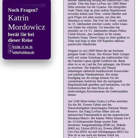
kleinen Wanderung entlang des malerischen Ufers
einlädt. Über den Karo La-Pass mit 5000 Meter
Höhe erreichen Sie die Gyantse. Die drittgrößte
Noch Fragen?
Stadt Tibets liegt an einer uralten Handelsroute
zwischen Indien und Tibet, welche Händler und
Katrin
auch Pilger seit jeher nutzten, um über den
Himalaya zu reisen. Das Fort der Stadt, welches
im 14. Jahrhundert errichtet wurde, sollte Lhasa
Mordowicz
von Süden her schützen. Sie besuchen das
ebenfalls im 14./15. Jahrhundert erbaute Pelkor
berät Sie bei
Chöde Kloster, dass berühmt ist für seinen
Kumbum Stupa. Dieser Stupa ist einer größten in
dieser Reise
Tibet und birgt in über 100 Kapellen zahllose
prachtvolle Wandbilder.
03586 31 04 36
Shigatse ist mit 3900 Meter die am höchsten
info@wildost.de
gelegene Stadt Chinas. Das Kloster Tashi Lhunpo
stellt seit seiner Gründung des traditionellen Sitz
der Panchen Lamas (große Gelehrte) dar. Ihnen
allen ist es im Lauf der Zeit gelungen, das Kloster
zu erweitern. Die Kapellen und Tempel
beherbergen zahlreiche buddhistische Kunstwerke
und prächtige Wandmalereien. Bei einem
Rundgang um die Anlage können Sie die
wunderbaren Ausblicke über die umliegende
Hügellandschaft genießen und beobachten, wie die
Einheimischen bei ihrer Kora um die
altehrwürdigen Klostermauren die Gebetsmühlen
drehen.
Am 5248 Meter hohen Gyatso La-Pass erreichen
Sie das Mt. Everest Gebiet und das
Naturschutzgebiet Qomolangma National Nature
Reserve. Am Pang La-Pass öffnet sich ein
fantastischer Panoramablick auf das majestätische
Himalaya-Massiv. Bei klarem Wetter können Sie 6
der 14 Achttausender Berge unserer Erde
bestaunen: Kangchendzönga (8586 m), Makalu
(8463 m), Lhotse (8516 m), Everest (8848 m),
Cho Oyu (8201 m) und Shishapangma (8013 m).
Nun ist es nur noch ein kleines Stück zur