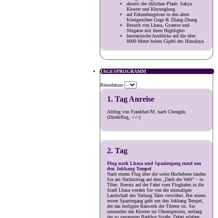
abseits der üblichen Pfade: Sakya
Kloster und Khyunglung
auf Erkundungstour in den alten
Königreichen Guge & Zhang-Zhung
Besuch von Lhasa, Gyantse und
Shigatse mit ihren Highlights
fanstastische Ausblicke auf die über
8000 Meter hohen Gipfel des Himalaya
TAGESPROGRAMM
Reisedatum
1. Tag Anreise
Abflug von Frankfurt/M. nach Chengdu
(Direktflug, -/-/-).
2. Tag
Flug nach Lhasa und Spaziergang rund um
den Jokhang Tempel
Nach einem Flug über die weite Hochebene landen
Sie am Nachmittag auf dem „Dach der Welt“ – in
Tibet. Bereits auf der Fahrt vom Flughafen in die
Stadt Lhasa werden Sie von der einmaligen
Landschaft des Yarlung Tales verwöhnt. Bei einem
ersten Spaziergang geht um den Jokhang Tempel,
der das heiligste Bauwerk der Tibeter ist. Sie
umrunden das Kloster im Uhrzeigersinn, entlang
der so genannten Barkhor Straße. Dabei erleben