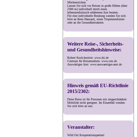
Mückenstichen.
Lassen Sie sich vor Reisen in große Höhen (über
2300 m) individuell durch einen
höhenmedizinisch erfahrenen Arzt beraten.
Für eine individuelle Beratung wenden Sie sich
bitte an Ihren Hausarzt, einen Tropenmediziner
oder an die Gesundheitsämter.
Weitere Reise-, Sicherheits-
und Gesundheitshinweise:
Robert Koch-Institut: www.rki.de
Centrum für Reisemedizin: www.crm.de
Auswärtiges Amt: www.auswaertiges-amt.de
Hinweis gemäß EU-Richtlinie
2015/2302:
Diese Reise ist für Personen mit eingeschränkter
Mobilität nicht geeignet. Im Einzelfall wenden
Sie sich bitte an uns.
Veranstalter:
Wild Ost Kooperationspartner: