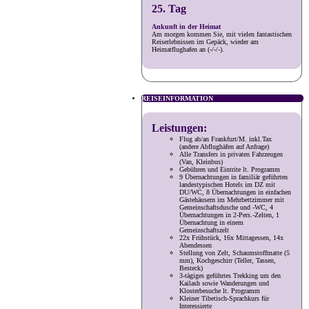
25. Tag
Ankunft in der Heimat
Am morgen kommen Sie, mit vielen fantastischen
Reiserlebnissen im Gepäck, wieder am
Heimatflughafen an (-/-/-).
REISEINFORMATION
Leistungen:
Flug ab/an Frankfurt/M. inkl.Tax
(andere Abflughäfen auf Anfrage)
Alle Transfers in privaten Fahrzeugen
(Van, Kleinbus)
Gebühren und Eintrite lt. Programm
9 Übernachtungen in familiär geführten
landestypischen Hotels im DZ mit
DU/WC, 8 Übernachtungen in einfachen
Gästehäusern im Mehrbettzimmer mit
Gemeinschaftsdusche und -WC, 4
Übernachtungen in 2-Pers.-Zelten, 1
Übernachtung in einem
Gemeinschaftszelt
22x Frühstück, 16x Mittagessen, 14x
Abendessen
Stellung von Zelt, Schaumstoffmatte (5
mm), Kochgeschirr (Teller, Tassen,
Besteck)
3-tägiges geführtes Trekking um den
Kailash sowie Wanderungen und
Klosterbesuche lt. Programm
Kleiner Tibetisch-Sprachkurs für
Interessierte