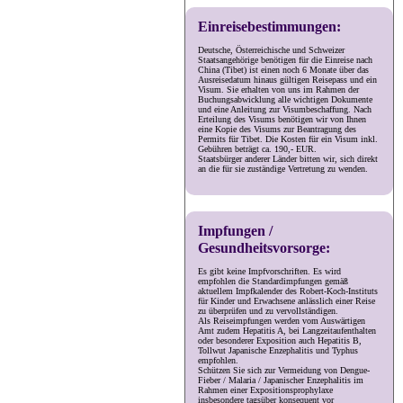
Einreisebestimmungen:
Deutsche, Österreichische und Schweizer
Staatsangehörige benötigen für die Einreise nach
China (Tibet) ist einen noch 6 Monate über das
Ausreisedatum hinaus gültigen Reisepass und ein
Visum. Sie erhalten von uns im Rahmen der
Buchungsabwicklung alle wichtigen Dokumente
und eine Anleitung zur Visumbeschaffung. Nach
Erteilung des Visums benötigen wir von Ihnen
eine Kopie des Visums zur Beantragung des
Permits für Tibet. Die Kosten für ein Visum inkl.
Gebühren beträgt ca. 190,- EUR.
Staatsbürger anderer Länder bitten wir, sich direkt
an die für sie zuständige Vertretung zu wenden.
Impfungen /
Gesundheitsvorsorge:
Es gibt keine Impfvorschriften. Es wird
empfohlen die Standardimpfungen gemäß
aktuellem Impfkalender des Robert-Koch-Instituts
für Kinder und Erwachsene anlässlich einer Reise
zu überprüfen und zu vervollständigen.
Als Reiseimpfungen werden vom Auswärtigen
Amt zudem Hepatitis A, bei Langzeitaufenthalten
oder besonderer Exposition auch Hepatitis B,
Tollwut Japanische Enzephalitis und Typhus
empfohlen.
Schützen Sie sich zur Vermeidung von Dengue-
Fieber / Malaria / Japanischer Enzephalitis im
Rahmen einer Expositionsprophylaxe
insbesondere tagsüber konsequent vor