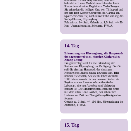
befindet sich eine Meditations-Höhle des Guru
Rinpoche und seiner Begleiterin Yeshe Tsogyel.
Sie erkunden die heiligen Orte von Tirthapuri und
das alte Bön-Kloster Gurugyam im Garuda-Tal.
Später erreichen Sie, nach kurzer Fahrt entlang des
Sutlej-Flusses, Khyunglung.
Fahrzeit ca. 3-4 Std., Gehzeit ca. 1,5 Std., +/- 50
Hm, Übernachtung im Zeltcamp, F/M/A.
14. Tag
Erkundung von Khyunglung, die Hauptstadt
des sagenumwobenen, einstige Königreiches
Zhang-Zhung
Ein ganzer Tag steht für die Erkundung der
Ruinen von Khyunglung zur Verfügung. Der Ort
soll die einstige Haupstadt des einstigen
Königreiches Zhang-Zhung gewesen sein. Hier
können Sie erleben, wie es im Tibet vor rund
1000 Jahren aussah. In den neueren Dörfern der
Region erleben Sie eine sehr authentische
Lebensart, die von Ackerbau und Viehzucht
geprägt ist. Die Einheimischen leben bis heute
mit dem alten Bön-Glauben, den schon ihre
Urahnen zur Zeit des Zhang-Zhung-Königreiches
folgten.
Gehzeit ca. 3 Std., +/- 150 Hm, Übernachtung im
Zeltcamp, F/M/A.
15. Tag