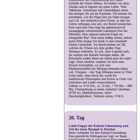
mithilfe der Göttin Dölma. Sie befreit von allen
Sünden und es beginnt ein neues Leben. Viele
Yakhörner, Steintürme und Gebetsfahnen zieren
den heiligen Ort auf der Passhöhe. Oft können Sie
miterleben, wie die Pilger hier ein Opfer bringen
und z.B. den eindrucksvollen Felsen, in dem die
Göttin verborgen sein soll, mit Butter bestreichen.
Kurz nach dem Pass liegt der geheimnissvoll
smaragdgrün schimmernde Gaurikund (See des
Mitleids). Dort nehmen indische Pilger ein
reinigendes Bad. Über einen mäßig steilen, jedoch
guten Pfad steigen Sie hinab in eine traumhaft
schöne Landschaft. Sie durchwandern ein Tal,
welches die Tibeter mit dem großen Yogi
Milarepa verbinden. Er soll, einer Legende nach,
als einziger den Kailash bestiegen haben. Ihr
Reiseleiter erzählt Ihnen am Abend gern die uralte
Sage. Doch zunächst wandern Sie noch zum
Kloster Zutrulphuk, wo sich eine
Meditationshöhle des Milarepa befunden haben
soll. Übrigens – den Yogi Milarepa kennt in Tibet
sicher jeder, denn durch ihn wurde die
buddistische Philosophie und Kultur in Form von
Gedichten und Lieder weiterverbreitet.
Gehzeit ca. 9-10 Std., ca. 22 km, +720 Hm / -880
Hm, Übernachtung in einem einfachen Gästehaus
(4790 m), Mehrbettzimmer, keine
Duschmöglichkeit, Toiletten extren, F/M/A.
20. Tag
Letzte Etappe der Kailash-Umrundung und
Zeit für einen Bummel in Darchen
Heute vollenden Sie Ihre Kailash-Umrundung.
Eine gemütliche Halbtagestour liegt vor Ihnen.
Leicht begab geht es mit kleinen Flussquerungen