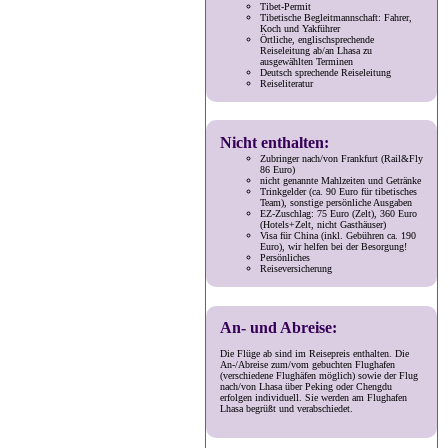
Tibet-Permit
Tibetische Begleitmannschaft: Fahrer,
Koch und Yakführer
Örtliche, englischsprechende
Reiseleitung ab/an Lhasa zu
ausgewählten Terminen
Deutsch sprechende Reiseleitung
Reiseliteratur
Nicht enthalten:
Zubringer nach/von Frankfurt (Rail&Fly
86 Euro)
nicht genannte Mahlzeiten und Getränke
Trinkgelder (ca. 90 Euro für tibetisches
Team), sonstige persönliche Ausgaben
EZ-Zuschlag: 75 Euro (Zelt), 360 Euro
(Hotels+Zelt, nicht Gasthäuser)
Visa für China (inkl. Gebühren ca. 190
Euro), wir helfen bei der Besorgung!
Persönliches
Reiseversicherung
An- und Abreise:
Die Flüge ab sind im Reisepreis enthalten. Die
An-/Abreise zum/vom gebuchten Flughafen
(verschiedene Flughäfen möglich) sowie der Flug
nach/von Lhasa über Peking oder Chengdu
erfolgen individuell. Sie werden am Flughafen
Lhasa begrüßt und verabschiedet.