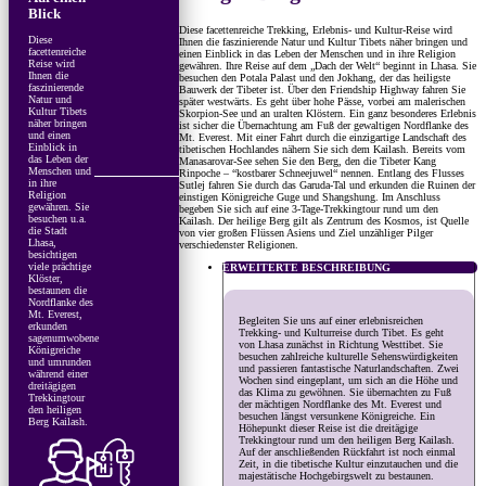
Blick
Diese facettenreiche Trekking, Erlebnis- und Kultur-Reise wird
Diese
Ihnen die faszinierende Natur und Kultur Tibets näher bringen und
facettenreiche
einen Einblick in das Leben der Menschen und in ihre Religion
Reise wird
gewähren. Ihre Reise auf dem „Dach der Welt“ beginnt in Lhasa. Sie
Ihnen die
besuchen den Potala Palast und den Jokhang, der das heiligste
faszinierende
Bauwerk der Tibeter ist. Über den Friendship Highway fahren Sie
Natur und
später westwärts. Es geht über hohe Pässe, vorbei am malerischen
Kultur Tibets
Skorpion-See und an uralten Klöstern. Ein ganz besonderes Erlebnis
näher bringen
ist sicher die Übernachtung am Fuß der gewaltigen Nordflanke des
und einen
Mt. Everest. Mit einer Fahrt durch die einzigartige Landschaft des
Einblick in
tibetischen Hochlandes nähern Sie sich dem Kailash. Bereits vom
das Leben der
Manasarovar-See sehen Sie den Berg, den die Tibeter Kang
Menschen und
Rinpoche – “kostbarer Schneejuwel“ nennen. Entlang des Flusses
in ihre
Sutlej fahren Sie durch das Garuda-Tal und erkunden die Ruinen der
Religion
einstigen Königreiche Guge und Shangshung. Im Anschluss
gewähren. Sie
begeben Sie sich auf eine 3-Tage-Trekkingtour rund um den
besuchen u.a.
Kailash. Der heilige Berg gilt als Zentrum des Kosmos, ist Quelle
die Stadt
von vier großen Flüssen Asiens und Ziel unzähliger Pilger
Lhasa,
verschiedenster Religionen.
besichtigen
viele prächtige
ERWEITERTE BESCHREIBUNG
Klöster,
bestaunen die
Nordflanke des
Mt. Everest,
Begleiten Sie uns auf einer erlebnisreichen
erkunden
Trekking- und Kulturreise durch Tibet. Es geht
sagenumwobene
von Lhasa zunächst in Richtung Westtibet. Sie
Königreiche
besuchen zahlreiche kulturelle Sehenswürdigkeiten
und umrunden
und passieren fantastische Naturlandschaften. Zwei
während einer
Wochen sind eingeplant, um sich an die Höhe und
dreitägigen
das Klima zu gewöhnen. Sie übernachten zu Fuß
Trekkingtour
der mächtigen Nordflanke des Mt. Everest und
den heiligen
besuchen längst versunkene Königreiche. Ein
Berg Kailash.
Höhepunkt dieser Reise ist die dreitägige
Trekkingtour rund um den heiligen Berg Kailash.
Auf der anschließenden Rückfahrt ist noch einmal
Zeit, in die tibetische Kultur einzutauchen und die
majestätische Hochgebirgswelt zu bestaunen.