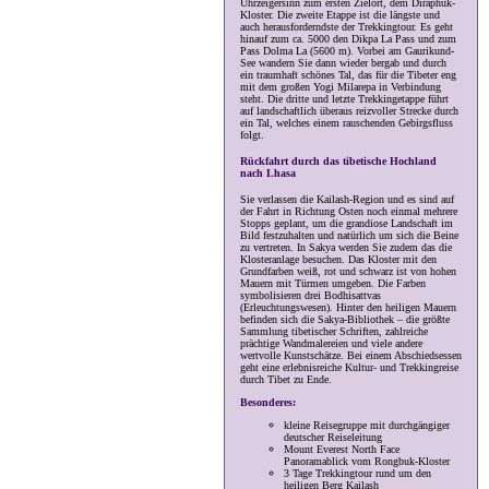
Uhrzeigersinn zum ersten Zielort, dem Diraphuk-
Kloster. Die zweite Etappe ist die längste und
auch herausforderndste der Trekkingtour. Es geht
hinauf zum ca. 5000 den Dikpa La Pass und zum
Pass Dolma La (5600 m). Vorbei am Gaurikund-
See wandern Sie dann wieder bergab und durch
ein traumhaft schönes Tal, das für die Tibeter eng
mit dem großen Yogi Milarepa in Verbindung
steht. Die dritte und letzte Trekkingetappe führt
auf landschaftlich überaus reizvoller Strecke durch
ein Tal, welches einem rauschenden Gebirgsfluss
folgt.
Rückfahrt durch das tibetische Hochland
nach Lhasa
Sie verlassen die Kailash-Region und es sind auf
der Fahrt in Richtung Osten noch einmal mehrere
Stopps geplant, um die grandiose Landschaft im
Bild festzuhalten und natürlich um sich die Beine
zu vertreten. In Sakya werden Sie zudem das die
Klosteranlage besuchen. Das Kloster mit den
Grundfarben weiß, rot und schwarz ist von hohen
Mauern mit Türmen umgeben. Die Farben
symbolisieren drei Bodhisattvas
(Erleuchtungswesen). Hinter den heiligen Mauern
befinden sich die Sakya-Bibliothek – die größte
Sammlung tibetischer Schriften, zahlreiche
prächtige Wandmalereien und viele andere
wertvolle Kunstschätze. Bei einem Abschiedsessen
geht eine erlebnisreiche Kultur- und Trekkingreise
durch Tibet zu Ende.
Besonderes:
kleine Reisegruppe mit durchgängiger
deutscher Reiseleitung
Mount Everest North Face
Panoramablick vom Rongbuk-Kloster
3 Tage Trekkingtour rund um den
heiligen Berg Kailash