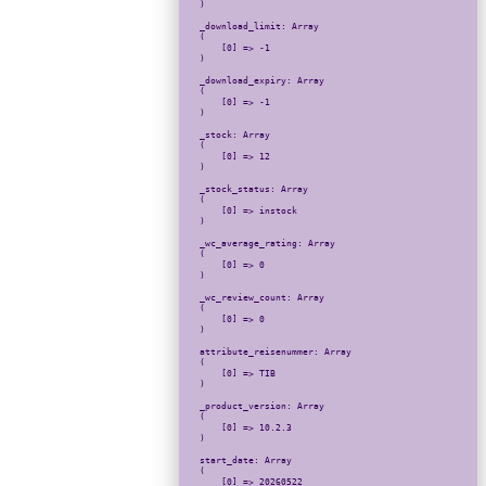
)

_download_limit: Array

(

    [0] => -1

)

_download_expiry: Array

(

    [0] => -1

)

_stock: Array

(

    [0] => 12

)

_stock_status: Array

(

    [0] => instock

)

_wc_average_rating: Array

(

    [0] => 0

)

_wc_review_count: Array

(

    [0] => 0

)

attribute_reisenummer: Array

(

    [0] => TIB

)

_product_version: Array

(

    [0] => 10.2.3

)

start_date: Array

(

    [0] => 20260522
