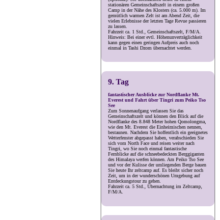
stationären Gemeinschaftszelt in einem großen
Camp in der Nähe des Klosters (ca. 5.000 m). Im
gemütlich warmen Zelt ist am Abend Zeit, die
vielen Erlebnisse der letzten Tage Revue passieren
zu lassen.
Fahrzeit ca. 1 Std., Gemeinschaftszelt, F/M/A.
Hinweis: Bei einer evtl. Höhenunverträglichkeit
kann gegen einen geringen Aufpreis auch noch
einmal in Tashi Dzom übernachtet werden.
9. Tag
fantastischer Ausblicke zur Nordflanke Mt.
Everest und Fahrt über Tingri zum Peiko Tso
See
Zum Sonnenaufgang verlassen Sie das
Gemeinschaftszelt und können den Blick auf die
Nordflanke des 8.848 Meter hohen Qomolongma,
wie den Mt. Everest die Einheimischen nennen,
bestaunen. Nachdem Sie hoffentlich ein geeignetes
Wetterfenster abgepasst haben, verabschieden Sie
sich vom North Face und reisen weiter nach
Tingri, wo Sie noch einmal fantastische
Fernblicke auf die schneebedeckten Berggiganten
des Himalaya werfen können. Am Peiko Tso See
und vor der Kulisse der umliegenden Berge bauen
Sie heute Ihr zeltcamp auf. Es bleibt sicher noch
Zeit, um in der wunderschönen Umgebung auf
Entdeckungstour zu gehen.
Fahrzeit ca. 5 Std., Übernachtung im Zeltcamp,
F/M/A.