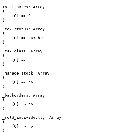
total_sales: Array

(

    [0] => 0

)

_tax_status: Array

(

    [0] => taxable

)

_tax_class: Array

(

    [0] => 

)

_manage_stock: Array

(

    [0] => no

)

_backorders: Array

(

    [0] => no

)

_sold_individually: Array

(

    [0] => no

)
