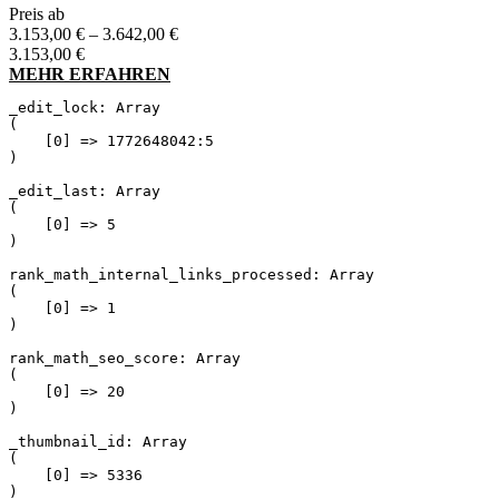
Preis ab
Preisspanne:
3.153,00
€
–
3.642,00
€
3.153,00 €
3.153,00
€
bis
MEHR ERFAHREN
3.642,00 €
_edit_lock: Array

(

    [0] => 1772648042:5

)

_edit_last: Array

(

    [0] => 5

)

rank_math_internal_links_processed: Array

(

    [0] => 1

)

rank_math_seo_score: Array

(

    [0] => 20

)

_thumbnail_id: Array

(

    [0] => 5336

)
