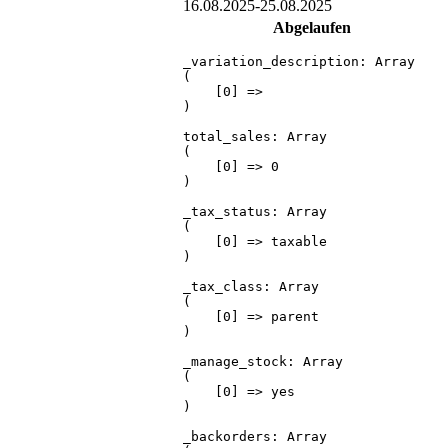
16.08.2025
-
25.08.2025
Abgelaufen
_variation_description: Array

(

    [0] => 

)

total_sales: Array

(

    [0] => 0

)

_tax_status: Array

(

    [0] => taxable

)

_tax_class: Array

(

    [0] => parent

)

_manage_stock: Array

(

    [0] => yes

)

_backorders: Array
