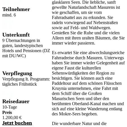
glasklaren Seen. Die liebliche, sanft
gewellte Naturlandschaft Masurens ist
Teilnehmer
wie geschaffen, um sie vom
mind. 6
Fahrradsattel aus zu erkunden. Sie
radeln vorwiegend auf Nebenstraßen
sowie auf Feld- und Waldwegen.
Genießen Sie die Ruhe und die vielen
Unterkunft
Alleen mit ihren uralten Bäumen, die Sie
9 Übernachtungen in
immer wieder passieren.
guten, landestypischen
Hotels und Pensionen (DZ
Es erwartet Sie eine abwechslungsreiche
mit DU/WC)
Fahrradreise durch Masuren. Unterwegs
haben Sie immer wieder Gelegenheit auf
eigene Faust die kulturellen
Verpflegung
Sehenswürdigkeiten der Region zu
besichtigen. Sie können auch eine
Verpflegung lt. Programm:
Paddeltour auf dem schönen Flüsschen
tägliches Frühstück
Kruynia unternehmen, eine Fahrt mit
dem Schiff über die Großen
Masurischen Seen und über den
Reisedauer
berühmten Oberland-Kanal machen und
10-Tage
sich auf eine kleine Wanderung entlang
Preis
des Mokre-Sees begeben.
1.200,00
€
Jetzt buchen
Die wunderbare Natur und die