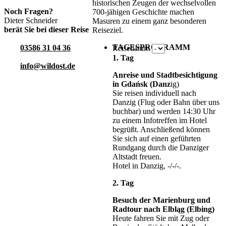
historischen Zeugen der wechselvollen
Noch Fragen?
700-jähigen Geschichte machen
Dieter Schneider
Masuren zu einem ganz besonderen
berät Sie bei dieser Reise
Reiseziel.
TAGESPROGRAMM
03586 31 04 36
Reisedatum
1. Tag
info@wildost.de
Anreise und Stadtbesichtigung
in Gdańsk (Danz
ig)
Sie reisen individuell nach
Danzig (Flug oder Bahn über uns
buchbar) und werden 14:30 Uhr
zu einem Infotreffen im Hotel
begrüßt. Anschließend können
Sie sich auf einen geführten
Rundgang durch die Danziger
Altstadt freuen.
Hotel in Danzig, -/-/-.
2. Tag
Besuch der Marienburg und
Radtour nach Elbląg (Elbing)
Heute fahren Sie mit Zug oder