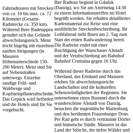
Ihre Radtour beginnt in Gdańsk
(Danzig), wo Sie am Anreisetag 14:30
Fahrradtouren mit Strecken
zu einem Informationstreffen im Hotel
von ca. 10 bis max. ca. 72
begrüßt werden. Sie erhalten detailliertes
Kilometer (Gesamt-
Kartenmaterial zur Reise und eine
Radstrecke ca. 350 km).
ausführliche Streckenbeschreibung. Ihr
Während Ihrer Radetappen
Leihfahrrad steht Ihnen am 2. Tag zum
gestaltet sich das Gelände
Start der ersten Radwanderung bereit.
abwechslungsreich. Meist
Die Radreise endet mit einer
leicht hügelig mit einzelnen
Bsichtigung der Warschauer Altstadt
sanften Steigungen (in
und der Verabschiedung am Bahnhof
Masuren
Bahnhof Centralna gegen 16 Uhr.
Höhenunterschiede 150-
200 Meter). Meist sind Sie
Während dieser Radreise durch das
auf Nebenstraßen
Oberland, das Ermland und Masuren
unterwegs. Einzelne
erleben Sie abwechslungsreiche
sandige Feld- und
Landschaften und die kulturellen
Waldwege und
Sehenswürdigkeiten der Regionen. Sie
Kopfsteinpflasterabschnitte.
unternehmen einen Bummel durch die
Das Gepäck wird befördert
wunderschöne Altstadt von Danzig,
und die Hotels sind für Sie
besuchen die majestätische Marienburg
vorgebucht.
und den berühmten Frauenburger Dom.
Per Rad geht es durch verträumte Dörfer
und historische Städte. Masuren ist das
Land der Störche, der tiefen Wälder und