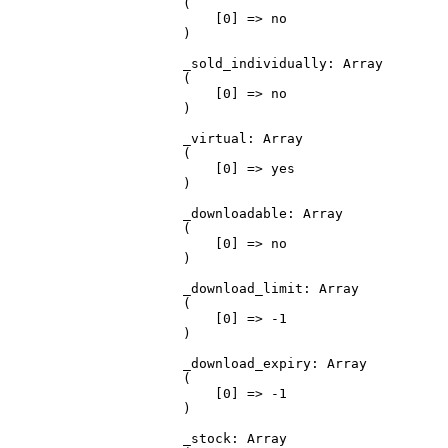
(

    [0] => no

)

_sold_individually: Array

(

    [0] => no

)

_virtual: Array

(

    [0] => yes

)

_downloadable: Array

(

    [0] => no

)

_download_limit: Array

(

    [0] => -1

)

_download_expiry: Array

(

    [0] => -1

)

_stock: Array
