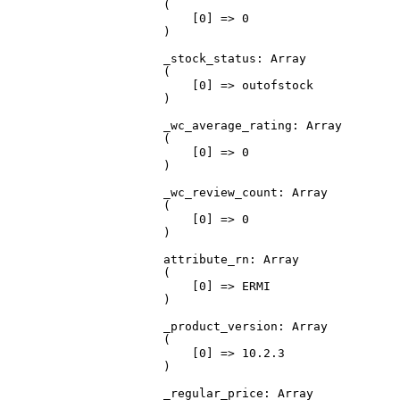
(

    [0] => 0

)

_stock_status: Array

(

    [0] => outofstock

)

_wc_average_rating: Array

(

    [0] => 0

)

_wc_review_count: Array

(

    [0] => 0

)

attribute_rn: Array

(

    [0] => ERMI

)

_product_version: Array

(

    [0] => 10.2.3

)

_regular_price: Array
