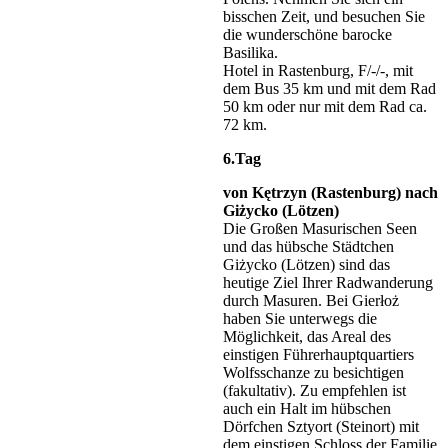
bisschen Zeit, und besuchen Sie
die wunderschöne barocke
Basilika.
Hotel in Rastenburg, F/-/-, mit
dem Bus 35 km und mit dem Rad
50 km oder nur mit dem Rad ca.
72 km.
6.Tag
von Kętrzyn (Rastenburg) nach
Giżycko (Lötzen)
Die Großen Masurischen Seen
und das hübsche Städtchen
Giżycko (Lötzen) sind das
heutige Ziel Ihrer Radwanderung
durch Masuren. Bei Gierłoż
haben Sie unterwegs die
Möglichkeit, das Areal des
einstigen Führerhauptquartiers
Wolfsschanze zu besichtigen
(fakultativ). Zu empfehlen ist
auch ein Halt im hübschen
Dörfchen Sztyort (Steinort) mit
dem einstigen Schloss der Familie