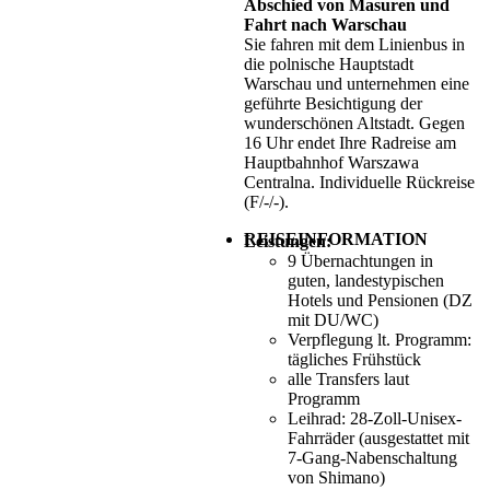
Abschied von Masuren und
Fahrt nach Warschau
Sie fahren mit dem Linienbus in
die polnische Hauptstadt
Warschau und unternehmen eine
geführte Besichtigung der
wunderschönen Altstadt. Gegen
16 Uhr endet Ihre Radreise am
Hauptbahnhof Warszawa
Centralna. Individuelle Rückreise
(F/-/-).
REISEINFORMATION
Leistungen:
9 Übernachtungen in
guten, landestypischen
Hotels und Pensionen (DZ
mit DU/WC)
Verpflegung lt. Programm:
tägliches Frühstück
alle Transfers laut
Programm
Leihrad: 28-Zoll-Unisex-
Fahrräder (ausgestattet mit
7-Gang-Nabenschaltung
von Shimano)