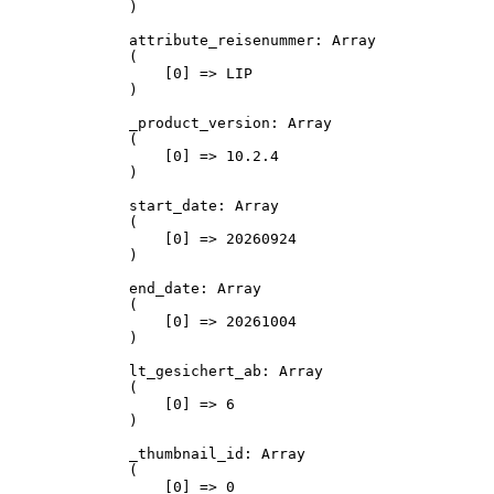
)

attribute_reisenummer: Array

(

    [0] => LIP

)

_product_version: Array

(

    [0] => 10.2.4

)

start_date: Array

(

    [0] => 20260924

)

end_date: Array

(

    [0] => 20261004

)

lt_gesichert_ab: Array

(

    [0] => 6

)

_thumbnail_id: Array

(

    [0] => 0
