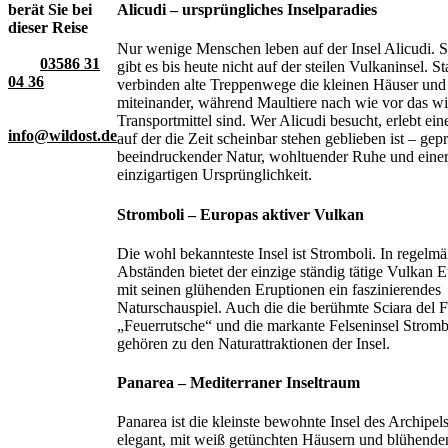
berät Sie bei
Alicudi – ursprüngliches Inselparadies
dieser Reise
Nur wenige Menschen leben auf der Insel Alicudi. S
03586 31
gibt es bis heute nicht auf der steilen Vulkaninsel. St
04 36
verbinden alte Treppenwege die kleinen Häuser und
miteinander, während Maultiere nach wie vor das wi
Transportmittel sind. Wer Alicudi besucht, erlebt eine
info@wildost.de
auf der die Zeit scheinbar stehen geblieben ist – gep
beeindruckender Natur, wohltuender Ruhe und eine
einzigartigen Ursprünglichkeit.
Stromboli – Europas aktiver Vulkan
Die wohl bekannteste Insel ist Stromboli. In regelm
Abständen bietet der einzige ständig tätige Vulkan 
mit seinen glühenden Eruptionen ein faszinierendes
Naturschauspiel. Auch die die berühmte Sciara del 
„Feuerrutsche“ und die markante Felseninsel Stromb
gehören zu den Naturattraktionen der Insel.
Panarea – Mediterraner Inseltraum
Panarea ist die kleinste bewohnte Insel des Archipels.
elegant, mit weiß getünchten Häusern und blühend