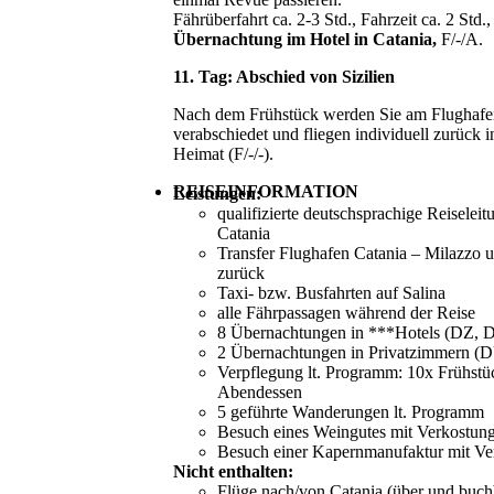
Fährüberfahrt ca. 2-3 Std., Fahrzeit ca. 2 Std.,
Übernachtung im Hotel in Catania,
F/-/A.
11. Tag: Abschied von Sizilien
Nach dem Frühstück werden Sie am Flughafe
verabschiedet und fliegen individuell zurück i
Heimat (F/-/-).
REISEINFORMATION
Leistungen:
qualifizierte deutschsprachige Reiseleit
Catania
Transfer Flughafen Catania – Milazzo 
zurück
Taxi- bzw. Busfahrten auf Salina
alle Fährpassagen während der Reise
8 Übernachtungen in ***Hotels (DZ,
2 Übernachtungen in Privatzimmern 
Verpflegung lt. Programm: 10x Frühstü
Abendessen
5 geführte Wanderungen lt. Programm
Besuch eines Weingutes mit Verkostun
Besuch einer Kapernmanufaktur mit Ve
Nicht enthalten:
Flüge nach/von Catania (über und buch