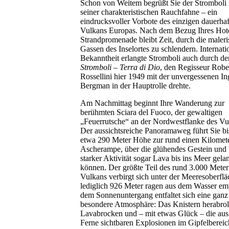
Schon von Weitem begrüßt Sie der Stromboli 
seiner charakteristischen Rauchfahne – ein
eindrucksvoller Vorbote des einzigen dauerhaf
Vulkans Europas. Nach dem Bezug Ihres Hote
Strandpromenade bleibt Zeit, durch die maler
Gassen des Inselortes zu schlendern. Internati
Bekanntheit erlangte Stromboli auch durch de
Stromboli – Terra di Dio
, den Regisseur Robe
Rossellini hier 1949 mit der unvergessenen In
Bergman in der Hauptrolle drehte.
Am Nachmittag beginnt Ihre Wanderung zur
berühmten Sciara del Fuoco, der gewaltigen
„Feuerrutsche“ an der Nordwestflanke des Vu
Der aussichtsreiche Panoramaweg führt Sie bi
etwa 290 Meter Höhe zur rund einen Kilomete
Ascherampe, über die glühendes Gestein und 
starker Aktivität sogar Lava bis ins Meer gela
können. Der größte Teil des rund 3.000 Mete
Vulkans verbirgt sich unter der Meeresoberflä
lediglich 926 Meter ragen aus dem Wasser em
dem Sonnenuntergang entfaltet sich eine ganz
besondere Atmosphäre: Das Knistern herabrol
Lavabrocken und – mit etwas Glück – die aus
Ferne sichtbaren Explosionen im Gipfelberei