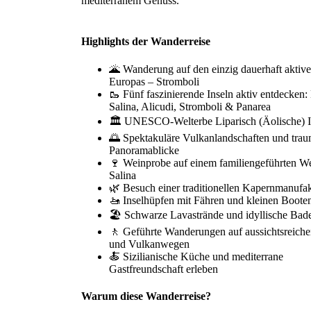
mediterranem Genuss.
Highlights der Wanderreise
🌋 Wanderung auf den einzig dauerhaft aktiv
Europas – Stromboli
🥾 Fünf faszinierende Inseln aktiv entdecken: 
Salina, Alicudi, Stromboli & Panarea
🏛️ UNESCO-Welterbe Liparisch (Äolische) I
🌅 Spektakuläre Vulkanlandschaften und trau
Panoramablicke
🍷 Weinprobe auf einem familiengeführten We
Salina
🌿 Besuch einer traditionellen Kapernmanufa
🚤 Inselhüpfen mit Fähren und kleinen Boote
🏖️ Schwarze Lavastrände und idyllische Bad
🚶 Geführte Wanderungen auf aussichtsreich
und Vulkanwegen
🍝 Sizilianische Küche und mediterrane
Gastfreundschaft erleben
Warum diese Wanderreise?