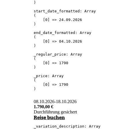
)

start_date_formatted: Array

(

    [0] => 24.09.2026

)

end_date_formatted: Array

(

    [0] => 04.10.2026

)

_regular_price: Array

(

    [0] => 1790

)

_price: Array

(

    [0] => 1790

)

08.10.2026
-
18.10.2026
1.790,00
€
Durchführung gesichert
Reise buchen
_variation_description: Array
