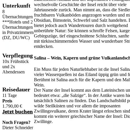
wechselvolle Geschichte der Insel reicht über viele
Unterkunft
Jahrtausende zurück. Man nimmt an, dass die Siedle
8
fruchtbaren Vulkanböden angezogen wurden und mi
Übernachtungen
Obsidian, Bimsstein, Schwefel und Salz handelten. 
***Hotels und 2
bietet jedoch auch Wandertouren durch weitgehend
Übernachtungen
unberührte Natur: Sie können schroffe Felsen, karge
in Privatzimmern
Gebirgszüge, tief eingeschnittene Schluchten, sanft
(DZ, DU/WC)
mit türkisschimmernden Wasser und wunderbare St
entdecken.
Verpflegung
Salina – Wein, Kapern und grüne Vulkanlandsc
10x Frühstück
und 2x
Ein Muss für jeden Naturliebhaber ist die Insel Sali
Abendessen
vieler Wasserquellen ist das Eiland üppig grün und f
Berühmt ist Salina auch für die Kapern und den Mal
Wein.
Reisedauer
Der Name der Insel kommt aus dem Lateinischen u
bedeutet etwa: „die Salzige“. In der Antike waren hi
11 Tage
tatsächlich Salinen zu finden. Das Landschaftsbild 
Preis
wilde Steilküsten und vor allem die imposanten
1.790,00
€
Zwillingsvulkane, deren Krater längst erloschen sin
Jetzt buchen
kommt ein weiterer griechischer Name der Insel: D
Zwillinge.
Noch Fragen?
Dieter Schneider