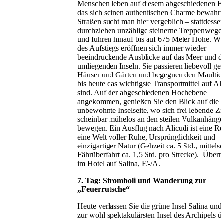
Menschen leben auf diesem abgeschiedenen E
das sich seinen authentischen Charme bewahrt
Straßen sucht man hier vergeblich – stattdesse
durchziehen unzählige steinerne Treppenwege 
und führen hinauf bis auf 675 Meter Höhe. 
des Aufstiegs eröffnen sich immer wieder
beeindruckende Ausblicke auf das Meer und d
umliegenden Inseln. Sie passieren liebevoll ge
Häuser und Gärten und begegnen den Maultie
bis heute das wichtigste Transportmittel auf A
sind. Auf der abgeschiedenen Hochebene
angekommen, genießen Sie den Blick auf die
unbewohnte Inselseite, wo sich frei lebende Z
scheinbar mühelos an den steilen Vulkanhäng
bewegen. Ein Ausflug nach Alicudi ist eine Re
eine Welt voller Ruhe, Ursprünglichkeit und
einzigartiger Natur (Gehzeit ca. 5 Std., mittel
Fährüberfahrt ca. 1,5 Std. pro Strecke).
Über
im Hotel auf Salina, F/-/A.
7. Tag: Stromboli und Wanderung zur
„Feuerrutsche“
Heute verlassen Sie die grüne Insel Salina und
zur wohl spektakulärsten Insel des Archipels ü