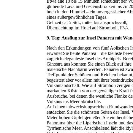
Etwa alle 10 bis 15 Minuten schleudert der V
glühende Lava und Gesteinsbrocken bis zu 2
hoch in den Himmel – ein unvergesslicher Ab
eines außergewöhnlichen Tages.
Gehzeit ca. 5 Std., mittel bis anspruchsvoll,
Übernachtung im Hotel auf Stromboli, F/-/-.
9. Tag: Ausflug zur Insel Panarea mit Wa
Nach den Erkundungen von fünf Äolischen I
erwartet Sie heute Panarea – die kleinste bew
zugleich eleganteste Insel des Archipels. Bere
Ginostra aus konnten Sie einen Blick auf ihre
malerische Nachbarin werfen. Panarea ist zwa
Treffpunkt der Schönen und Reichen bekannt
begeistert aber vor allem mit ihrer beeindruc
Vulkanlandschaft. Wie auf Stromboli zeugen 
markanten Küsten von der gewaltigen Kraft f
Ausbrüche, bei denen die westliche Flanke de
Vulkans ins Meer abrutschte.
Auf einem abwechslungsreichen Rundwande
entdecken Sie die schönsten Seiten der Insel
Meter hohen Gipfel genießen Sie ein herrliche
Panorama über die Liparischen Inseln und das
Tyrrhenische Meer. Anschließend lädt die idyl