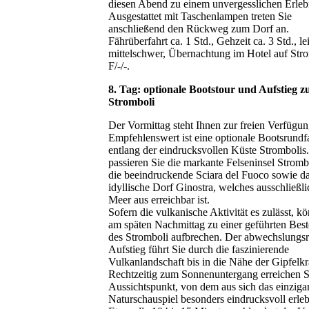
diesen Abend zu einem unvergesslichen Erleb
Ausgestattet mit Taschenlampen treten Sie
anschließend den Rückweg zum Dorf an.
Fährüberfahrt ca. 1 Std., Gehzeit ca. 3 Std., le
mittelschwer, Übernachtung im Hotel auf Stro
F/-/-.
8. Tag: optionale Bootstour und Aufstieg 
Stromboli
Der Vormittag steht Ihnen zur freien Verfügun
Empfehlenswert ist eine optionale Bootsrundf
entlang der eindrucksvollen Küste Strombolis
passieren Sie die markante Felseninsel Stromb
die beeindruckende Sciara del Fuoco sowie d
idyllische Dorf Ginostra, welches ausschließl
Meer aus erreichbar ist.
Sofern die vulkanische Aktivität es zulässt, k
am späten Nachmittag zu einer geführten Bes
des Stromboli aufbrechen. Der abwechslungsr
Aufstieg führt Sie durch die faszinierende
Vulkanlandschaft bis in die Nähe der Gipfelkra
Rechtzeitig zum Sonnenuntergang erreichen S
Aussichtspunkt, von dem aus sich das einzigar
Naturschauspiel besonders eindrucksvoll erleb