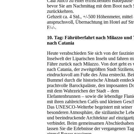
Cala Junco zu einer erfrischenden Badepause 
bevor Sie am Nachmittag mit dem Boot nach 
zurückkehren.
Gehzeit ca. 4 Std., +/-500 Höhenmeter, mittel
anspruchsvoll, Übernachtung im Hotel auf St
F/-/-.
10. Tag: Fährüberfahrt nach Milazzo und 
nach Catania
Heute verabschieden Sie sich von der faszini
Inselwelt der Liparischen Inseln und fahren mi
Fähre zurück nach Milazzo. Von dort geht es 
nach Catania, der zweitgrößten Stadt Siziliens,
eindrucksvoll am Fuße des Ätna erstreckt. Be
Bummel durch die historische Altstadt entdec
prachtvolle Barockpaläste, den imposanten D
mit dem Wahrzeichen der Stadt – dem
Elefantenbrunnen – sowie die lebendige Flani
mit ihren zahlreichen Cafés und kleinen Gesch
Das UNESCO-Welterbe begeistert mit seiner
besonderen Atmosphäre, die sizilianische Leb
und beeindruckende Architektur auf einzigart
verbindet. Beim gemeinsamen Abschiedsaben
lassen Sie die Erlebnisse der vergangenen Ta
einmal Revue passieren.