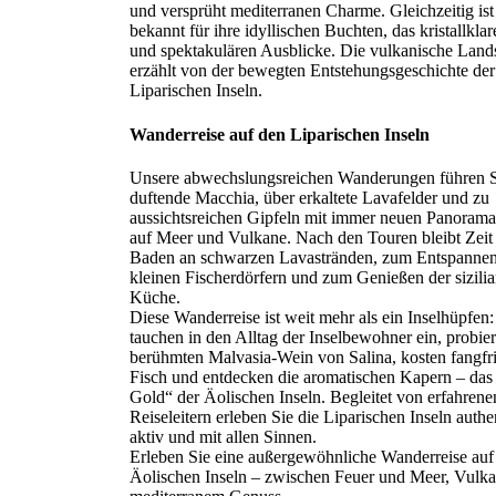
und versprüht mediterranen Charme. Gleichzeitig ist 
bekannt für ihre idyllischen Buchten, das kristallkla
und spektakulären Ausblicke. Die vulkanische Land
erzählt von der bewegten Entstehungsgeschichte der
Liparischen Inseln.
Wanderreise auf den Liparischen Inseln
Unsere abwechslungsreichen Wanderungen führen S
duftende Macchia, über erkaltete Lavafelder und zu
aussichtsreichen Gipfeln mit immer neuen Panorama
auf Meer und Vulkane. Nach den Touren bleibt Zei
Baden an schwarzen Lavastränden, zum Entspannen
kleinen Fischerdörfern und zum Genießen der sizili
Küche.
Diese Wanderreise ist weit mehr als ein Inselhüpfen:
tauchen in den Alltag der Inselbewohner ein, probie
berühmten Malvasia-Wein von Salina, kosten fangfr
Fisch und entdecken die aromatischen Kapern – das
Gold“ der Äolischen Inseln. Begleitet von erfahrene
Reiseleitern erleben Sie die Liparischen Inseln authe
aktiv und mit allen Sinnen.
Erleben Sie eine außergewöhnliche Wanderreise auf
Äolischen Inseln – zwischen Feuer und Meer, Vulk