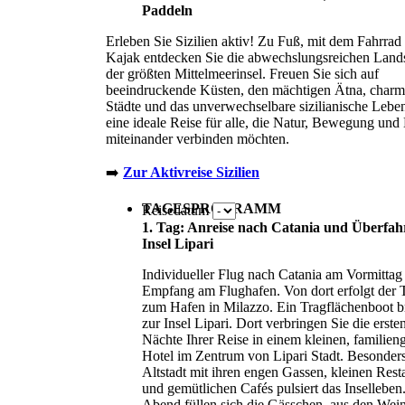
Paddeln
Erleben Sie Sizilien aktiv! Zu Fuß, mit dem Fahrrad
Kajak entdecken Sie die abwechslungsreichen Land
der größten Mittelmeerinsel. Freuen Sie sich auf
beeindruckende Küsten, den mächtigen Ätna, charm
Städte und das unverwechselbare sizilianische Lebe
eine ideale Reise für alle, die Natur, Bewegung und
miteinander verbinden möchten.
➡️
Zur Aktivreise Sizilien
TAGESPROGRAMM
Reisedatum
1. Tag: Anreise nach Catania und Überfah
Insel Lipari
Individueller Flug nach Catania am Vormittag
Empfang am Flughafen. Von dort erfolgt der T
zum Hafen in Milazzo. Ein Tragflächenboot br
zur Insel Lipari. Dort verbringen Sie die ersten
Nächte Ihrer Reise in einem kleinen, familien
Hotel im Zentrum von Lipari Stadt. Besonders
Altstadt mit ihren engen Gassen, kleinen Rest
und gemütlichen Cafés pulsiert das Insellebe
Abend füllen sich die Gässchen, aus den Wei