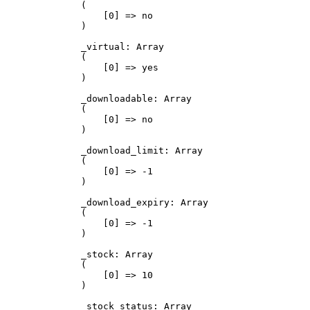
(

    [0] => no

)

_virtual: Array

(

    [0] => yes

)

_downloadable: Array

(

    [0] => no

)

_download_limit: Array

(

    [0] => -1

)

_download_expiry: Array

(

    [0] => -1

)

_stock: Array

(

    [0] => 10

)

_stock_status: Array
