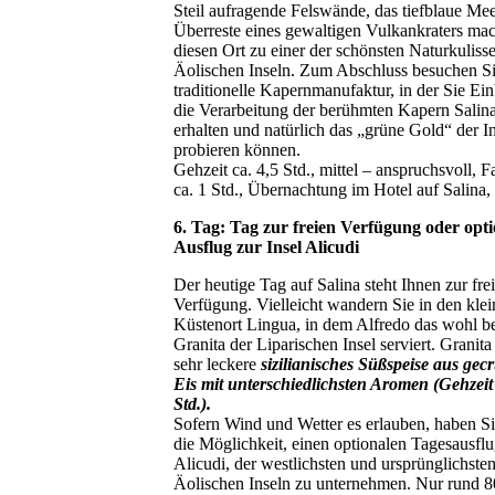
Steil aufragende Felswände, das tiefblaue Mee
Überreste eines gewaltigen Vulkankraters ma
diesen Ort zu einer der schönsten Naturkuliss
Äolischen Inseln. Zum Abschluss besuchen Si
traditionelle Kapernmanufaktur, in der Sie Ein
die Verarbeitung der berühmten Kapern Salin
erhalten und natürlich das „grüne Gold“ der I
probieren können.
Gehzeit ca. 4,5 Std., mittel – anspruchsvoll, F
ca. 1 Std., Übernachtung im Hotel auf Salina, 
6. Tag: Tag zur freien Verfügung oder opti
Ausflug zur Insel Alicudi
Der heutige Tag auf Salina steht Ihnen zur fre
Verfügung. Vielleicht wandern Sie in den kle
Küstenort Lingua, in dem Alfredo das wohl b
Granita der Liparischen Insel serviert. Granita 
sehr leckere
sizilianisches Süßspeise aus gec
Eis mit unterschiedlichsten Aromen (Gehzeit 
Std.).
Sofern Wind und Wetter es erlauben, haben Si
die Möglichkeit, einen optionalen Tagesausfl
Alicudi, der westlichsten und ursprünglichsten
Äolischen Inseln zu unternehmen. Nur rund 8