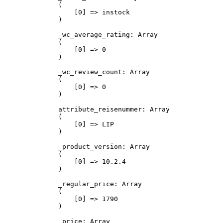
(

    [0] => instock

)

_wc_average_rating: Array

(

    [0] => 0

)

_wc_review_count: Array

(

    [0] => 0

)

attribute_reisenummer: Array

(

    [0] => LIP

)

_product_version: Array

(

    [0] => 10.2.4

)

_regular_price: Array

(

    [0] => 1790

)

_price: Array
