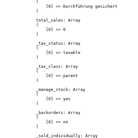
(

    [0] => Durchführung gesichert

)

total_sales: Array

(

    [0] => 0

)

_tax_status: Array

(

    [0] => taxable

)

_tax_class: Array

(

    [0] => parent

)

_manage_stock: Array

(

    [0] => yes

)

_backorders: Array

(

    [0] => no

)

_sold_individually: Array
