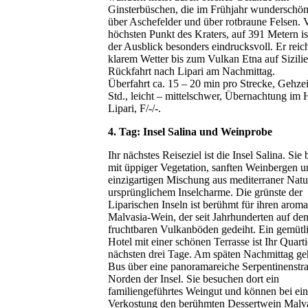
Ginsterbüschen, die im Frühjahr wunderschön
über Aschefelder und über rotbraune Felsen.
höchsten Punkt des Kraters, auf 391 Metern is
der Ausblick besonders eindrucksvoll. Er reich
klarem Wetter bis zum Vulkan Etna auf Sizilie
Rückfahrt nach Lipari am Nachmittag.
Überfahrt ca. 15 – 20 min pro Strecke, Gehzei
Std., leicht – mittelschwer, Übernachtung im 
Lipari, F/-/-.
4. Tag: Insel Salina und Weinprobe
Ihr nächstes Reiseziel ist die Insel Salina. Sie
mit üppiger Vegetation, sanften Weinbergen u
einzigartigen Mischung aus mediterraner Natu
ursprünglichem Inselcharme. Die grünste der
Liparischen Inseln ist berühmt für ihren aroma
Malvasia-Wein, der seit Jahrhunderten auf de
fruchtbaren Vulkanböden gedeiht. Ein gemütl
Hotel mit einer schönen Terrasse ist Ihr Quarti
nächsten drei Tage. Am späten Nachmittag geh
Bus über eine panoramareiche Serpentinenstra
Norden der Insel. Sie besuchen dort ein
familiengeführtes Weingut und können bei ein
Verkostung den berühmten Dessertwein Malv