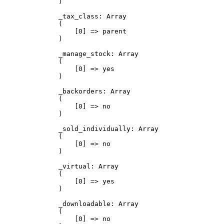
)

_tax_class: Array

(

    [0] => parent

)

_manage_stock: Array

(

    [0] => yes

)

_backorders: Array

(

    [0] => no

)

_sold_individually: Array

(

    [0] => no

)

_virtual: Array

(

    [0] => yes

)

_downloadable: Array

(

    [0] => no
