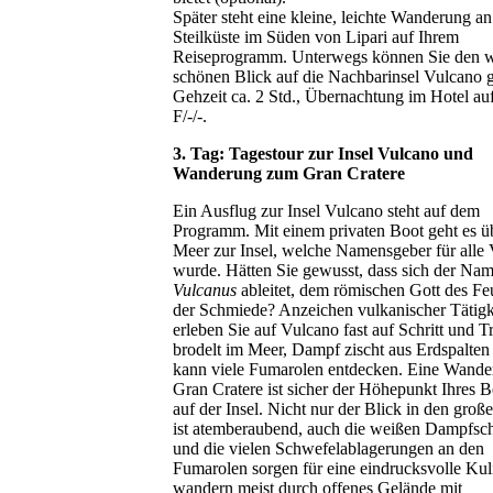
Später steht eine kleine, leichte Wanderung an
Steilküste im Süden von Lipari auf Ihrem
Reiseprogramm. Unterwegs können Sie den w
schönen Blick auf die Nachbarinsel Vulcano 
Gehzeit ca. 2 Std., Übernachtung im Hotel auf
F/-/-.
3. Tag: Tagestour zur Insel Vulcano und
Wanderung zum Gran Cratere
Ein Ausflug zur Insel Vulcano steht auf dem
Programm. Mit einem privaten Boot geht es ü
Meer zur Insel, welche Namensgeber für alle
wurde. Hätten Sie gewusst, dass sich der Na
Vulcanus
ableitet, dem römischen Gott des Fe
der Schmiede? Anzeichen vulkanischer Tätigk
erleben Sie auf Vulcano fast auf Schritt und Tr
brodelt im Meer, Dampf zischt aus Erdspalte
kann viele Fumarolen entdecken. Eine Wand
Gran Cratere ist sicher der Höhepunkt Ihres 
auf der Insel. Nicht nur der Blick in den groß
ist atemberaubend, auch die weißen Dampfs
und die vielen Schwefelablagerungen an den
Fumarolen sorgen für eine eindrucksvolle Kuli
wandern meist durch offenes Gelände mit