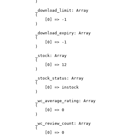
)

_download_limit: Array

(

    [0] => -1

)

_download_expiry: Array

(

    [0] => -1

)

_stock: Array

(

    [0] => 12

)

_stock_status: Array

(

    [0] => instock

)

_wc_average_rating: Array

(

    [0] => 0

)

_wc_review_count: Array

(

    [0] => 0
