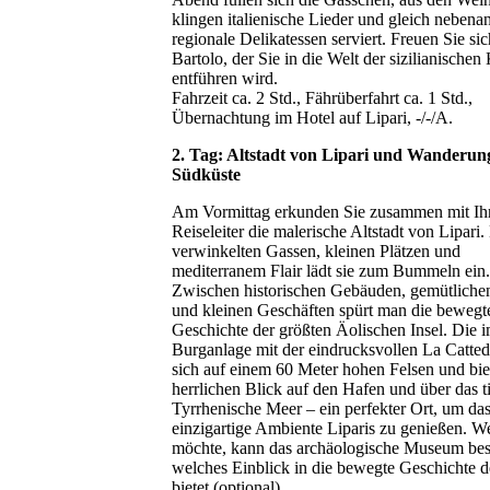
klingen italienische Lieder und gleich neben
regionale Delikatessen serviert. Freuen Sie sic
Bartolo, der Sie in die Welt der sizilianische
entführen wird.
Fahrzeit ca. 2 Std., Fährüberfahrt ca. 1 Std.,
Übernachtung im Hotel auf Lipari, -/-/A.
2. Tag: Altstadt von Lipari und Wanderun
Südküste
Am Vormittag erkunden Sie zusammen mit I
Reiseleiter die malerische Altstadt von Lipari.
verwinkelten Gassen, kleinen Plätzen und
mediterranem Flair lädt sie zum Bummeln ein.
Zwischen historischen Gebäuden, gemütliche
und kleinen Geschäften spürt man die bewegt
Geschichte der größten Äolischen Insel. Die 
Burganlage mit der eindrucksvollen La Catted
sich auf einem 60 Meter hohen Felsen und bie
herrlichen Blick auf den Hafen und über das t
Tyrrhenische Meer – ein perfekter Ort, um da
einzigartige Ambiente Liparis zu genießen. W
möchte, kann das archäologische Museum be
welches Einblick in die bewegte Geschichte de
bietet (optional).