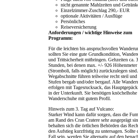
nicht genannte Mahlzeiten und Getränk
Einzelzimmer-Zuschlag 290,- EUR
optionale Aktivitäten / Ausflüge
Persönliches
Reiseversicherung
Anforderungen / wichtige Hinweise zum
Programm:
Für die leichten bis anspruchsvollen Wander
sollten Sie eine gute Grundkondition, Wander
und Trittsicherheit mitbringen. Gehzeiten ca. 
Stunden, bei denen max. +/- 926 Höhenmeter
(Stromboli, falls möglich) zurückzulegen sind
Wegabschnitte führen teilweise recht steil und
Stufen bergab und/oder bergauf. Alle Wande
erfolgen mit Tagesrucksack, das Hauptgepäck 
in der Unterkunft. Sie benötigen knöchelhohe
Wanderschuhe mit gutem Profil.
Hinweis zum 3. Tag auf Vulcano:
Starker Wind kann dafür sorgen, dass die Fu
am Rand des Cran Cratere sehr ausgeprägt si
behalten sich die örtlichen Behörden das Rech
den Aufstieg kurzfristig zu untersagen. Sollte 
Fall sein, werden Sie alternativ auf den benac