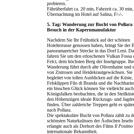
probieren.
Fährüberfahrt ca. 20 min, Fahrzeit ca. 30 min,
Übernachtung im Hotel auf Salina, F/-/-.
5. Tag: Wanderung zur Bucht von Pollara
Besuch in der Kapernmanufaktur
Nachdem Sie Ihr Frühstück auf der schönen
Hotelterrasse genossen haben, bringt Sie der 
panoramareicher Strecke in das Dorf Leni. Da
fahren Sie um den erloschenen Vulkan Fossa 
Felci, dem höchsten Berg der Inselgruppe. Ihr
Wanderung führt durch alte Olivenhaine und 
von Zistrosen und Heidekrautgewächsen. Sie
begleitet von tollen Ausblicken auf die Küste,
Felsklippen Filo di Branda und die Nachbarin
ein bisschen Glück können Sie vielleicht auch
Königsfalken beobachten, die in den Steilküst
den Höhenzügen ideale Rückzugs- und Jagdre
finden. Über zahlreiche Treppen geht es späte
nach Pollara.
Die spektakuläre Bucht von Pollara zählt zu 
schönsten Naturkulissen der Äolischen Inseln
erlangte auch als Drehort des Films
Il Postino
internationale Bekanntheit.